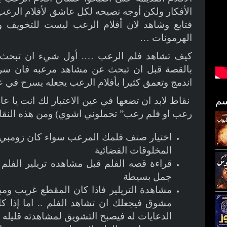
الأفكار ولكن أوجه نصيحه لكل عاشق لأفلام الرع
فتابع وشاهد لان أفلام الرعب ليست للتخويف وا
الهرمونات …
كيف تشاهد فلم الرعب …. أول شيء ان تبحث ما
بالقصة قبل ان تبحث عن مشاهد مرعبه فان سر 
اندمج وتعمق كثيرا بأفلام الرعب يجعله يسرح في 
نقاط لابد ان تضعها في عين الاعتبار لك انت يا ع
رعب او فلم رعب” تحملوني اشوي) ومن هذه النقا
اختيار صنف فلمك المرعب سواء كان زومبي ا
المخلوقات الفضائية
قراءة قصه الفلم قبل مشاهده تريلير الفلم
جمل بسيطة
مشاهدة التريلير فاذا كان المقطع غريب ومب
مشوق فيجعلك ان تشاهد الفلم .. اما إذا 
الدعايات له فيصبح التشويق لمشاهدته قليله