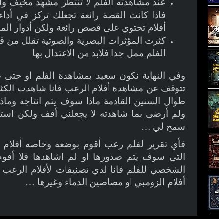
عند مشاهدته الفلم لا تنتظر مشهد مخيف وانما
فاذا كانت القصة رائعة تجعلك تركز في أداء
أفلام تحتوي على قصص رائعة ولكن أدوار المم
كثرت المؤثرات البصرية والصوتية تقلل من ق
الفلم ممل جدا فلابد من الاعتدال بها
وفي النهاية نكون سعيد بمشاهدة الفلم او حتى 
تتوقف عن مشاهدة أفلام الرعب فانا شاهدت الكثير 
طوال السنين القادمة ماذا سوف يتم انتاجه وما
ولم أرضى بما شاهدته لا يجعلني أقف ولكن استم
سمح لي …
فأي تقرير لفلم رعب أقوم بوضعه وخاصه أفلام ر
التي سوف يتم صدورها او لم اشاهدها فلا أقوم
الشخصي للفلم فانا لدي تصنيفات لأفلام الرعب 
أفلام الزومبي او مصاصين الدماء وغيرها …