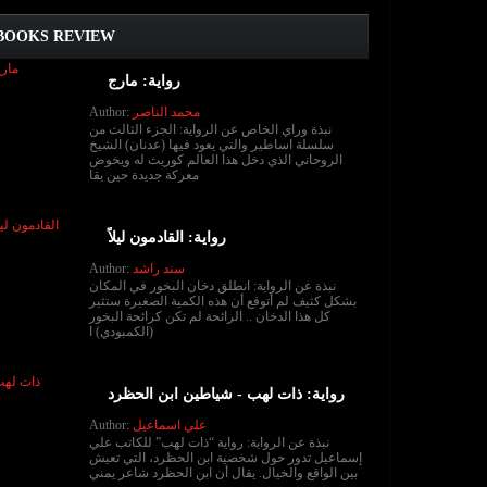
BOOKS REVIEW
رواية: مارج
محمد الناصر
Author:
نبذة وراي الخاص عن الرواية: الجزء الثالث من
سلسلة اساطير والتي يعود فيها (عدنان) الشيخ
الروحاني الذي دخل هذا العالم كوريث له ويخوض
معركة جديدة حين يقا
رواية: القادمون ليلاً
سند راشد
Author:
نبذة عن الرواية: انطلق دخان البخور في المكان
بشكل كثيف لم أتوقع أن هذه الكمية الصغيرة ستثير
كل هذا الدخان .. الرائحة لم تكن كرائحة البخور
(الكمبودي) ا
رواية: ذات لهب - شياطين ابن الحظرد
علي اسماعيل
Author:
نبذة عن الرواية: رواية “ذات لهب” للكاتب علي
إسماعيل تدور حول شخصية ابن الحظرد، التي تعيش
بين الواقع والخيال. يقال أن ابن الحظرد شاعر يمني