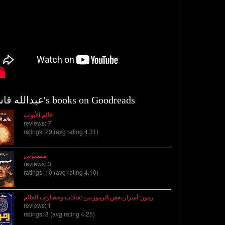
عبدالله قاسم's books on Goodreads
عالم الأبواب
reviews: 7
ratings: 29 (avg rating 4.31)
ممسوس
reviews: 3
ratings: 10 (avg rating 4.10)
رموز: أسرار بعض الرموز من ثقافات وحضارات العالم
reviews: 1
ratings: 8 (avg rating 4.25)