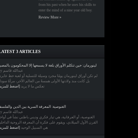
from his past when he uses his skills to
enter the mind of a nine year old boy.
Review More »
LATEST 3 ARTICLES
لينورمان: حين تتكلم الأوراق بلغة لا يسمعها إلا المحكومون بالمصي
By عبدالله قاسم
لم تكن أوراق لينورمان يومًا مجرد وسيلة للتسلية أو لعبة حظ عابرة
بل كانت منذ ولادتها الأولى همسةً من العالم الآخر، مرآةً سودا
تعكس ما لا يريد
[اضغط للمزيد
الغنوصية: المعرفة السرية بين الدين والفلسف
By عبدالله قاسم
الغنوصية، أو العرفانية، هي تيار فكري وديني باطني نشأ في أواخ
القرن الأول الميلادي، ويقوم على فكرة أن المعرفة الروحية الداخلي
هي السبيل الوحيد
[اضغط للمزيد