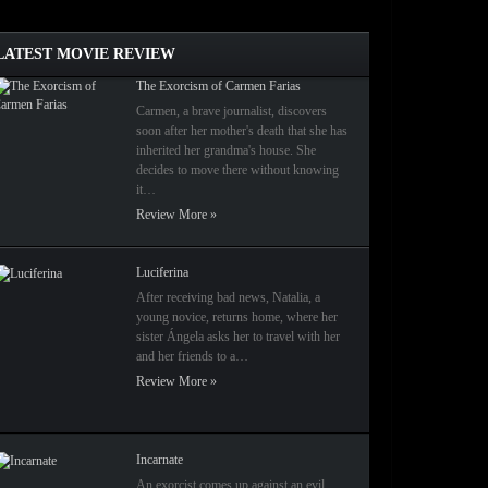
LATEST MOVIE REVIEW
The Exorcism of Carmen Farias
Carmen, a brave journalist, discovers
soon after her mother's death that she has
inherited her grandma's house. She
decides to move there without knowing
it…
Review More »
Luciferina
After receiving bad news, Natalia, a
young novice, returns home, where her
sister Ángela asks her to travel with her
and her friends to a…
Review More »
Incarnate
An exorcist comes up against an evil