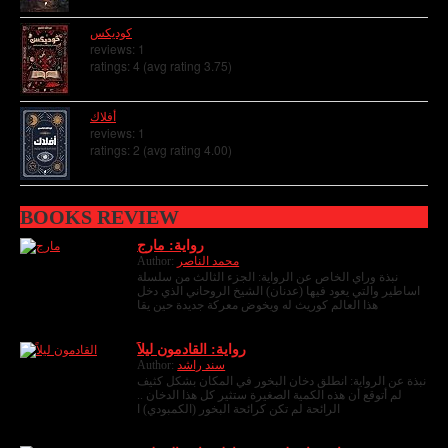
كوديكس
reviews: 1
ratings: 4 (avg rating 3.75)
أفلاك
reviews: 1
ratings: 2 (avg rating 4.00)
BOOKS REVIEW
رواية: مارج
Author:
محمد الناصر
نبذة وراي الخاص عن الرواية: الجزء الثالث من سلسلة
اساطير والتي يعود فيها (عدنان) الشيخ الروحاني الذي دخل
هذا العالم كوريث له ويخوض معركة جديدة حين يقا
رواية: القادمون ليلاً
Author:
سند راشد
نبذة عن الرواية: انطلق دخان البخور في المكان بشكل كثيف
لم أتوقع أن هذه الكمية الصغيرة ستثير كل هذا الدخان ..
الرائحة لم تكن كرائحة البخور (الكمبودي) ا