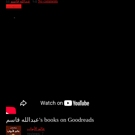
عبدالله قاسم
No comments
Read more
عبدالله قاسم's books on Goodreads
عالم الأبواب
reviews: 7