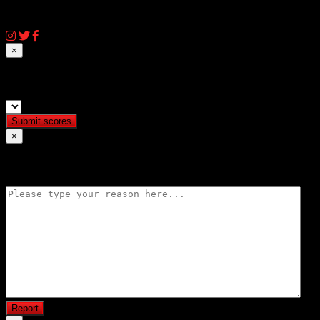
© 2026 AIQassem.net
×
Submit match scores
×
Flag match