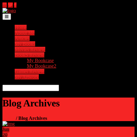
Toggle navigation
Home
About Me
Articles
My Books
Movies Review
BookS Review
My Bookcase
My Bookcase2
Games Review
My Artwork
Blog Archives
Home
/ Blog Archives
Jun
20