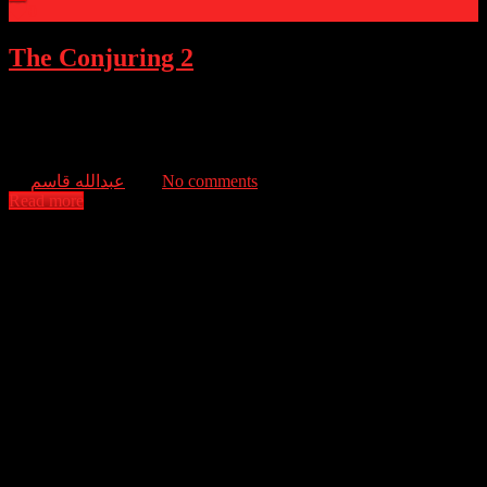
0
The Conjuring 2
Lorraine and Ed Warren travel to north London to help a single
mother raising four children alone in a house plagued by malicious
spirits.
عبدالله قاسم
No comments
Read more