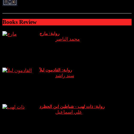
ratings: 2 (avg rating 4.00)
Books Review
رواية: مارج
Author:
محمد الناصر
نبذة وراي الخاص عن الرواية: الجزء الثالث من سلسلة اساطير
والتي يعود فيها (عدنان) الشيخ الروحاني الذي دخل هذا العالم
كوريث له ويخوض معركة جديدة حين يقا
رواية: القادمون ليلاً
Author:
سند راشد
نبذة عن الرواية: انطلق دخان البخور في المكان بشكل كثيف لم
أتوقع أن هذه الكمية الصغيرة ستثير كل هذا الدخان .. الرائحة لم
تكن كرائحة البخور (الكمبودي) ا
رواية: ذات لهب - شياطين ابن الحظرد
Author:
علي اسماعيل
نبذة عن الرواية: رواية “ذات لهب” للكاتب علي إسماعيل تدور
حول شخصية ابن الحظرد، التي تعيش بين الواقع والخيال. يقال
أن ابن الحظرد شاعر يمني