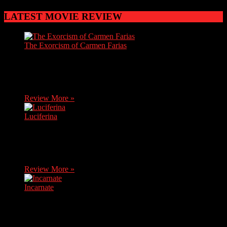
LATEST MOVIE REVIEW
The Exorcism of Carmen Farias
Carmen, a brave journalist, discovers soon after her mother's
death that she has inherited her grandma's house. She decides
to move there without knowing it…
Review More »
Luciferina
After receiving bad news, Natalia, a young novice, returns
home, where her sister Ángela asks her to travel with her and
her friends to a…
Review More »
Incarnate
An exorcist comes up against an evil from his past when he
uses his skills to enter the mind of a nine year old boy.