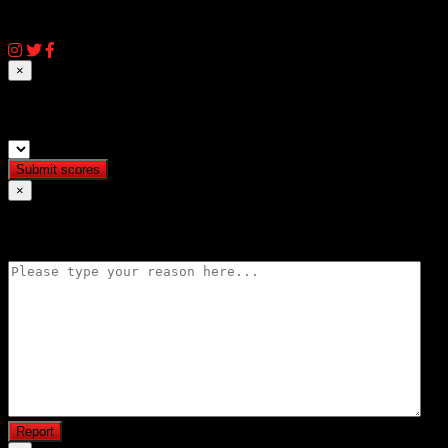
© 2026 AIQassem.net
×
Submit match scores
×
Flag match