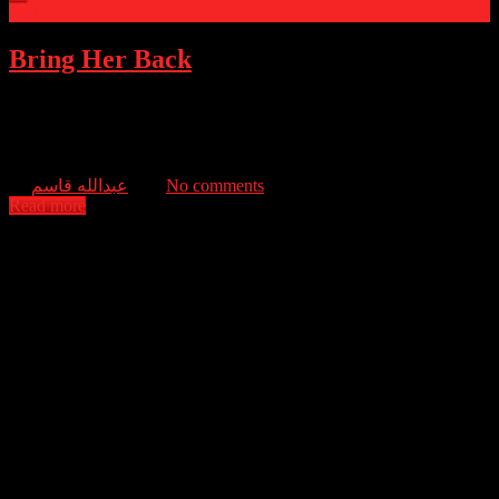
0
Bring Her Back
Following the death of their father, a brother and sister are
introduced to their new sibling by their foster mother, only to learn
that she has a terrifying secret.
عبدالله قاسم
No comments
Read more