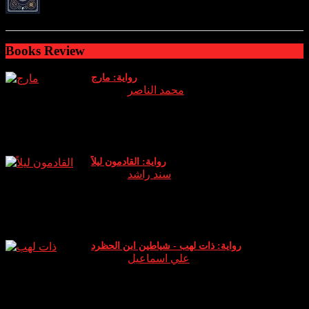
ratings: 2 (avg rating 4.00)
Books Review
رواية: مارج
Author:
محمد الناصر
نبذة وراي الخاص عن الرواية: الجزء الثالث من سلسلة اساطير
والتي يعود فيها (عدنان) الشيخ الروحاني الذي دخل هذا العالم
كوريث له ويخوض معركة جديدة حين يقا
رواية: القادمون ليلاً
Author:
سند راشد
نبذة عن الرواية: انطلق دخان البخور في المكان بشكل كثيف لم
أتوقع أن هذه الكمية الصغيرة ستثير كل هذا الدخان .. الرائحة لم
تكن كرائحة البخور (الكمبودي) ا
رواية: ذات لهب - شياطين ابن الحظرد
Author:
علي اسماعيل
نبذة عن الرواية: رواية “ذات لهب” للكاتب علي إسماعيل تدور
حول شخصية ابن الحظرد، التي تعيش بين الواقع والخيال. يقال
أن ابن الحظرد شاعر يمني