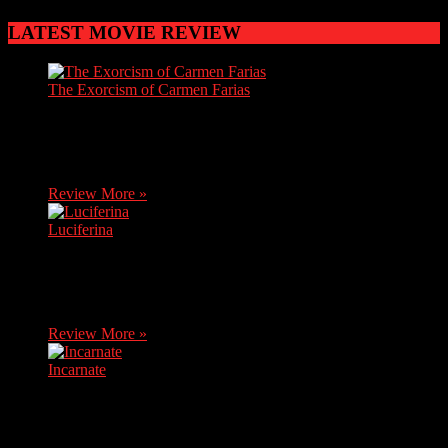
LATEST MOVIE REVIEW
The Exorcism of Carmen Farias
Carmen, a brave journalist, discovers soon after her mother's
death that she has inherited her grandma's house. She decides
to move there without knowing it…
Review More »
Luciferina
After receiving bad news, Natalia, a young novice, returns
home, where her sister Ángela asks her to travel with her and
her friends to a…
Review More »
Incarnate
An exorcist comes up against an evil from his past when he
uses his skills to enter the mind of a nine year old boy.