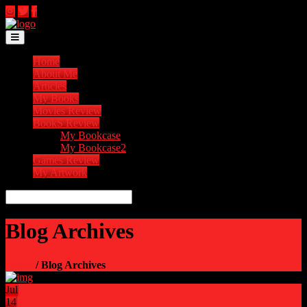
Toggle navigation
Home
About Me
Articles
My Books
Movies Review
BookS Review
My Bookcase
My Bookcase2
Games Review
My Artwork
Blog Archives
Home
/ Blog Archives
Jul
14