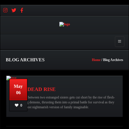
Toggle 
BLOG ARCHIVES
Home
/ Blog Archives
May
EVIL DEAD RISE
06
the Evil Dead,
No comments
عبدالله قاسم
A reunion between two estranged sisters gets cut short by the rise of flesh-
Evil Dead,
Horror Movies,
Evil Dead Rise,
possessing demons, thrusting them into a primal battle for survival as they
0
face the most nightmarish version of family imaginable.
READ MORE