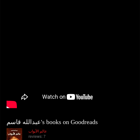
عبدالله قاسم's books on Goodreads
عالم الأبواب
reviews: 7