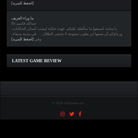
[اضغط للمزيد]
ما وراء العزيف
By عبدالله قاسم
يا سادة، اسمعوا ما سأقصّه عليكم، فهذه حكاية ليست كسائر الحكايات،
ورجاؤكم أن تصغوا لي بقلوب مفتوحة لا تخشى الظلال… في مدينة صنعاء،
وفي
[اضغط للمزيد]
Clair Obscur: Expedition 33
Diablo IV
Elden Ring
Horizon Forbidden West
LATEST GAME REVIEW
© 2026 AIQassem.net