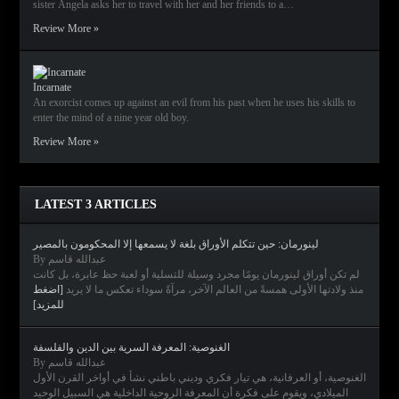
sister Ángela asks her to travel with her and her friends to a…
Review More »
Incarnate
An exorcist comes up against an evil from his past when he uses his skills to
enter the mind of a nine year old boy.
Review More »
LATEST 3 ARTICLES
لينورمان: حين تتكلم الأوراق بلغة لا يسمعها إلا المحكومون بالمصير
By عبدالله قاسم
لم تكن أوراق لينورمان يومًا مجرد وسيلة للتسلية أو لعبة حظ عابرة، بل كانت
منذ ولادتها الأولى همسةً من العالم الآخر، مرآةً سوداء تعكس ما لا يريد
[اضغط
للمزيد]
الغنوصية: المعرفة السرية بين الدين والفلسفة
By عبدالله قاسم
الغنوصية، أو العرفانية، هي تيار فكري وديني باطني نشأ في أواخر القرن الأول
الميلادي، ويقوم على فكرة أن المعرفة الروحية الداخلية هي السبيل الوحيد