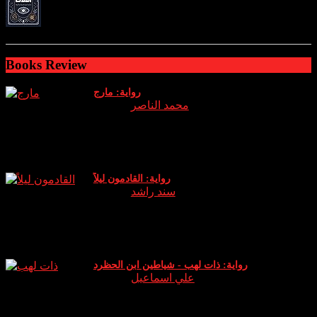
ratings: 2 (avg rating 4.00)
Books Review
رواية: مارج
Author:
محمد الناصر
نبذة وراي الخاص عن الرواية: الجزء الثالث من سلسلة اساطير
والتي يعود فيها (عدنان) الشيخ الروحاني الذي دخل هذا العالم
كوريث له ويخوض معركة جديدة حين يقا
رواية: القادمون ليلاً
Author:
سند راشد
نبذة عن الرواية: انطلق دخان البخور في المكان بشكل كثيف لم
أتوقع أن هذه الكمية الصغيرة ستثير كل هذا الدخان .. الرائحة لم
تكن كرائحة البخور (الكمبودي) ا
رواية: ذات لهب - شياطين ابن الحظرد
Author:
علي اسماعيل
نبذة عن الرواية: رواية “ذات لهب” للكاتب علي إسماعيل تدور
حول شخصية ابن الحظرد، التي تعيش بين الواقع والخيال. يقال