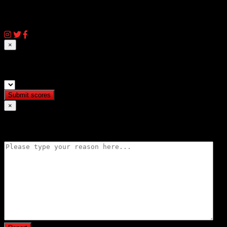
© 2026 AIQassem.net
×
Submit match scores
×
Flag match