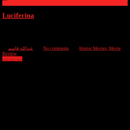
0
Luciferina
After receiving bad news, Natalia, a young novice, returns home,
where her sister Ángela asks her to travel with her and her friends to
a mysterious place.
عبدالله قاسم
No comments
Horror Movies,
Movie
Review,
Read more