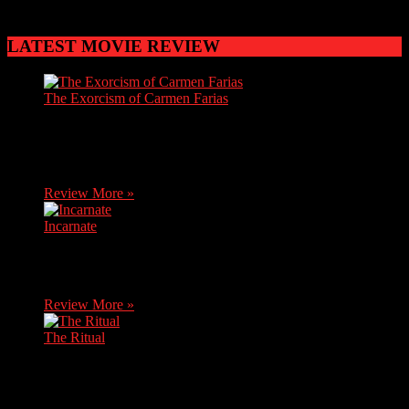
أن ابن الحظرد شاعر يمني
LATEST MOVIE REVIEW
The Exorcism of Carmen Farias
Carmen, a brave journalist, discovers soon after her mother's
death that she has inherited her grandma's house. She decides
to move there without knowing it…
Review More »
Incarnate
An exorcist comes up against an evil from his past when he
uses his skills to enter the mind of a nine year old boy.
Review More »
The Ritual
Two priests, one in crisis with his faith and the other
confronting a turbulent past, must overcome their differences
to perform a risky exorcism.