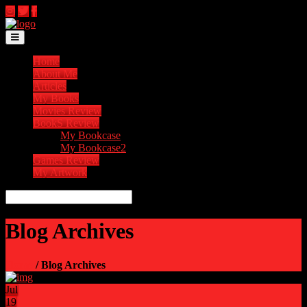
Toggle navigation
Home
About Me
Articles
My Books
Movies Review
BookS Review
My Bookcase
My Bookcase2
Games Review
My Artwork
Blog Archives
Home
/ Blog Archives
Jul
19