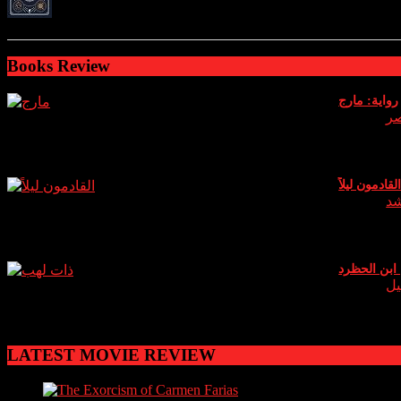
ratings: 2 (avg rating 4.00)
Books Review
رواية: مارج
Author:
صر
جديدة حين يقا
لقادمون ليلاً
Author:
شد
 (الكمبودي) ا
ابن الحظرد
Author:
يل
ظرد شاعر يمني
LATEST MOVIE REVIEW