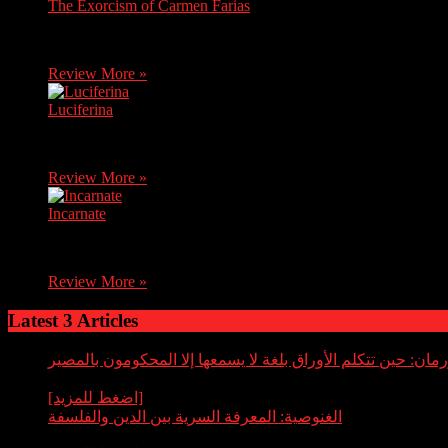
The Exorcism of Carmen Farias
Carmen, a brave journalist, discovers soon after her mother's 
Review More »
Luciferina
After receiving bad news, Natalia, a young novice, returns home
Review More »
Incarnate
An exorcist comes up against an evil from his past when he uses 
Review More »
Latest 3 Articles
رمان: حين تتكلم الأوراق بلغة لا يسمعها إلا المحكومون بالمصير
By عبدالله قاسم
ً من العالم الآخر، مرآةً سوداء تعكس ما لا يريد
[اضغط للمزيد]
الغنوصية: المعرفة السرية بين الدين والفلسفة
By عبدالله قاسم