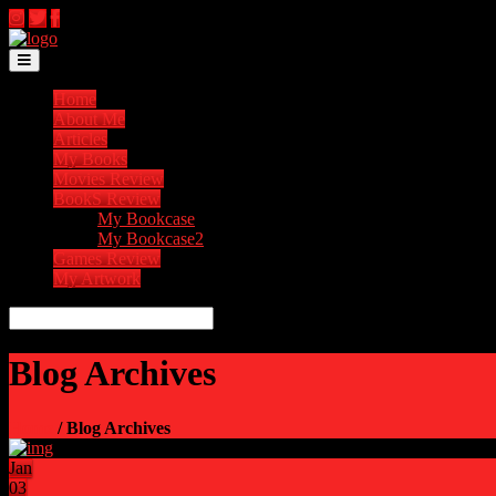
Toggle navigation
Home
About Me
Articles
My Books
Movies Review
BookS Review
My Bookcase
My Bookcase2
Games Review
My Artwork
Blog Archives
Home
/ Blog Archives
Jan
03