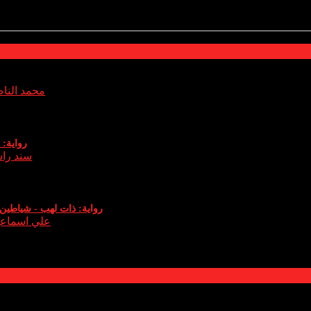
محمد النا
اطير والتي يعود فيها (عدنان) الشيخ الروحاني الذي دخل هذا العالم كوريث له ويخوض معركة 
رواية: ا
سند را
 كثيف لم أتوقع أن هذه الكمية الصغيرة ستثير كل هذا الدخان .. الرائحة لم تكن كرائحة البخور
رواية: ذات لهب - شياطين 
علي اسماع
علي إسماعيل تدور حول شخصية ابن الحظرد، التي تعيش بين الواقع والخيال. يقال أن ابن الح