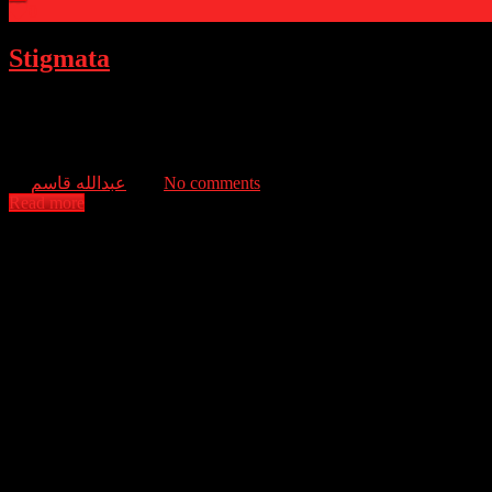
0
Stigmata
A young woman with no strong religious beliefs, Frankie Paige begins
Frankie’s situation, a high-ranking cardinal requests that the Rev. Andr
plaguing her.
عبدالله قاسم
No comments
Read more