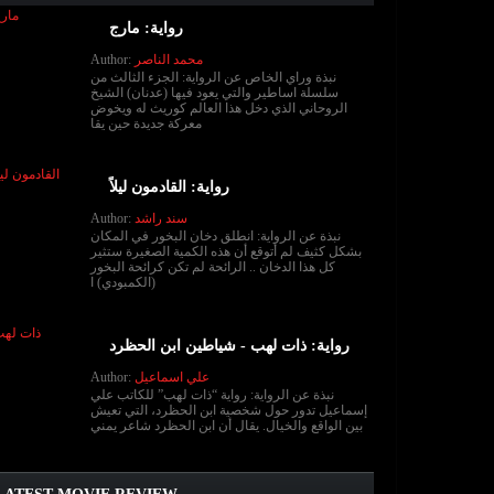
رواية: مارج
Author:
محمد الناصر
نبذة وراي الخاص عن الرواية: الجزء الثالث من
سلسلة اساطير والتي يعود فيها (عدنان) الشيخ
الروحاني الذي دخل هذا العالم كوريث له ويخوض
معركة جديدة حين يقا
رواية: القادمون ليلاً
Author:
سند راشد
نبذة عن الرواية: انطلق دخان البخور في المكان
بشكل كثيف لم أتوقع أن هذه الكمية الصغيرة ستثير
كل هذا الدخان .. الرائحة لم تكن كرائحة البخور
(الكمبودي) ا
رواية: ذات لهب - شياطين ابن الحظرد
Author:
علي اسماعيل
نبذة عن الرواية: رواية “ذات لهب” للكاتب علي
إسماعيل تدور حول شخصية ابن الحظرد، التي تعيش
بين الواقع والخيال. يقال أن ابن الحظرد شاعر يمني