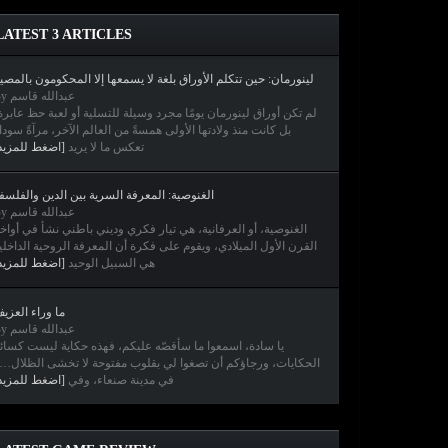
LATEST 3 ARTICLES
لينورمان: حين تتكلم الأوراق بلغة لا يسمعها إلا المحكومون بالمصي
By عبدالله قاسم
لم تكن أوراق لينورمان يومًا مجرد وسيلة للتسلية أو لعبة حظ عابر،
بل كانت منذ ولادتها الأولى همسةً من العالم الآخر، مرآةً سودا
تعكس ما لا يريد
اضغط للمزيد]
الغنوصية: المعرفة السرية بين الدين والفلسف
By عبدالله قاسم
الغنوصية، أو العرفانية، هي تيار فكري وديني باطني نشأ في أواخ
القرن الأول الميلادي، ويقوم على فكرة أن المعرفة الروحية الداخلي
هي السبيل الوحيد
اضغط للمزيد]
ما وراء العزي
By عبدالله قاسم
يا سادة، اسمعوا ما سأقصّه عليكم، فهذه حكاية ليست كسائ
الحكايات، ورجاؤكم أن تصغوا لي بقلوب مفتوحة لا تخشى الظلا…
في مدينة صنعاء، وفي
اضغط للمزيد]