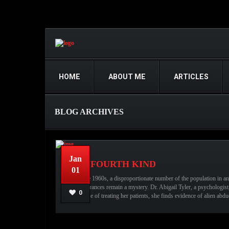
HOME
ABOUT ME
ARTICLES
BLOG ARCHIVES
Jan
THE FOURTH KIND
01
Since the 1960s, a disproportionate number of the population in 
disappearances remain a mystery. Dr. Abigail Tyler, a psychologi
0
the course of treating her patients, she finds evidence of alien abdu
عبدالله قاسم
No comments