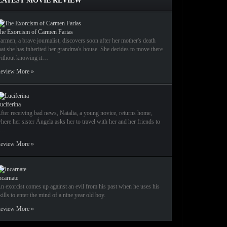
LATEST MOVIE REVIEW
he Exorcism of Carmen Farias
armen, a brave journalist, discovers soon after her mother's death
hat she has inherited her grandma's house. She decides to move there
ithout knowing it…
eview More »
uciferina
fter receiving bad news, Natalia, a young novice, returns home,
here her sister Ángela asks her to travel with her and her friends to
a…
eview More »
ncarnate
n exorcist comes up against an evil from his past when he uses his
kills to enter the mind of a nine year old boy.
eview More »