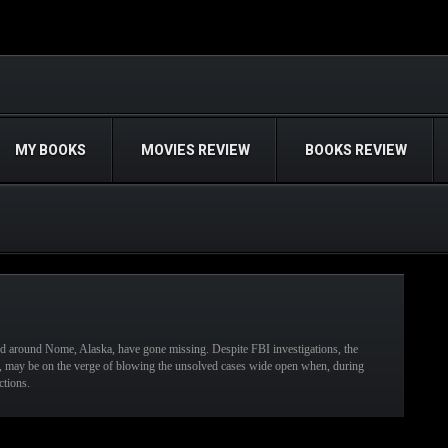
MY BOOKS
MOVIES REVIEW
BOOKS REVIEW
and around Nome, Alaska, have gone missing. Despite FBI investigations, the
st, may be on the verge of blowing the unsolved cases wide open when, during
ctions.
READ MORE