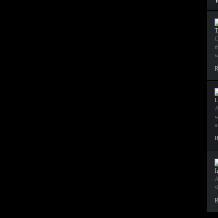
T
C
t
w
R
L
A
w
R
I
A
s
R