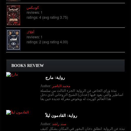
كوديكس
reviews: 1
ratings: 4 (avg rating 3.75)
أفلاك
reviews: 1
ratings: 2 (avg rating 4.00)
BOOKS REVIEW
رواية: مارج
محمد الناصر
Author:
نبذة وراي الخاص عن الرواية: الجزء الثالث من سلسلة
اساطير والتي يعود فيها (عدنان) الشيخ الروحاني الذي دخل
هذا العالم كوريث له ويخوض معركة جديدة حين يقا
رواية: القادمون ليلاً
سند راشد
Author:
نبذة عن الرواية: انطلق دخان البخور في المكان بشكل كثيف