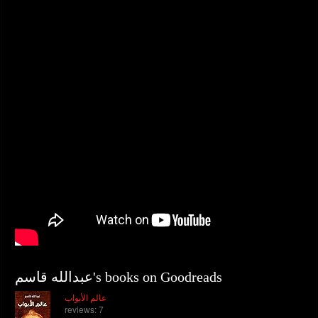
عبدالله قاسم's books on Goodreads
عالم الأبواب
reviews: 7