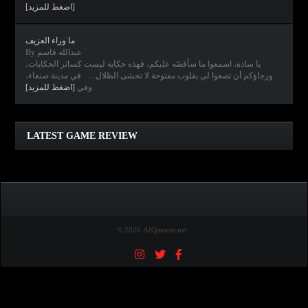
[اضغط للمزيد]
ما وراء العزيف
By عبدالله قاسم
يا سادة، اسمعوا ما سأقصّه عليكم، فهذه حكاية ليست كسائر الحكايات،
ورجاؤكم أن تصغوا لي بقلوب مفتوحة لا تخشى الظلال… في مدينة صنعاء،
وفي
[اضغط للمزيد]
Clair Obscur: Expedition 33
Diablo IV
Elden Ring
Horizon Forbidden West
LATEST GAME REVIEW
© 2026 AIQassem.net