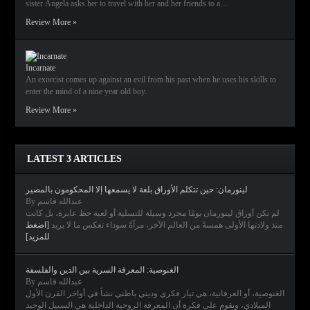
sister Ángela asks her to travel with her and her friends to a…
Review More »
Incarnate
An exorcist comes up against an evil from his past when he uses his skills to
enter the mind of a nine year old boy.
Review More »
LATEST 3 ARTICLES
لينورمان: حين تتكلم الأوراق بلغة لا يسمعها إلا المحكومون بالمصير
By عبدالله قاسم
لم تكن أوراق لينورمان يومًا مجرد وسيلة للتسلية أو لعبة حظ عابرة، بل كانت
منذ ولادتها الأولى همسةً من العالم الآخر، مرآةً سوداء تعكس ما لا يريد
[اضغط
للمزيد]
الغنوصية: المعرفة السرية بين الدين والفلسفة
By عبدالله قاسم
الغنوصية، أو العرفانية، هي تيار فكري وديني باطني نشأ في أواخر القرن الأول
الميلادي، ويقوم على فكرة أن المعرفة الروحية الداخلية هي السبيل الوحيد