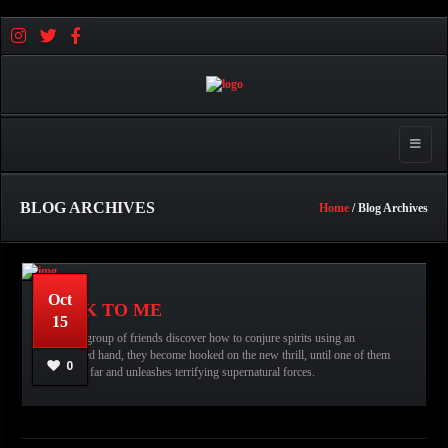
Toggle 
BLOG ARCHIVES
Home
/ Blog Archives
Oct
TALK TO ME
15
Talk to Me,
No comments
عبدالله قاسم
When a group of friends discover how to conjure spirits using an
Horror Movies,
Movie Review,
embalmed hand, they become hooked on the new thrill, until one of them
0
goes too far and unleashes terrifying supernatural forces.
READ MORE