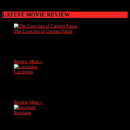
أن ابن الحظرد شاعر يمني
LATEST MOVIE REVIEW
The Exorcism of Carmen Farias
Carmen, a brave journalist, discovers soon after her mother's
death that she has inherited her grandma's house. She decides
to move there without knowing it…
Review More »
Luciferina
After receiving bad news, Natalia, a young novice, returns
home, where her sister Ángela asks her to travel with her and
her friends to a…
Review More »
Incarnate
An exorcist comes up against an evil from his past when he
uses his skills to enter the mind of a nine year old boy.