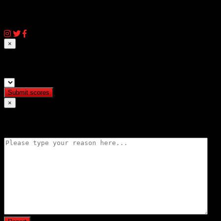
© 2026 AIQassem.net
×
Submit match scores
×
Flag match