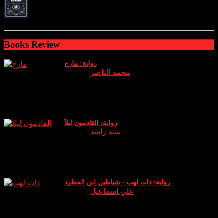
ratings: 2 (avg rating 4.00)
Books Review
رواية: مارج
Author:
محمد الناصر
نبذة وراي الخاص عن الرواية: الجزء الثالث من سلسلة اساطير
والتي يعود فيها (عدنان) الشيخ الروحاني الذي دخل هذا العالم
كوريث له ويخوض معركة جديدة حين يقا
رواية: القادمون ليلاً
Author:
سند راشد
نبذة عن الرواية: انطلق دخان البخور في المكان بشكل كثيف لم
أتوقع أن هذه الكمية الصغيرة ستثير كل هذا الدخان .. الرائحة لم
تكن كرائحة البخور (الكمبودي) ا
رواية: ذات لهب - شياطين ابن الحظرد
Author:
علي اسماعيل
نبذة عن الرواية: رواية “ذات لهب” للكاتب علي إسماعيل تدور
حول شخصية ابن الحظرد، التي تعيش بين الواقع والخيال. يقال