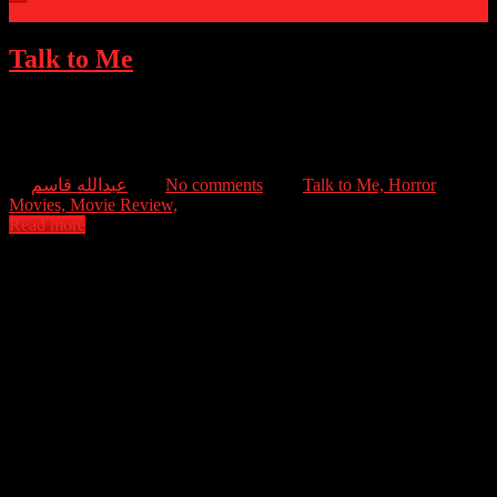
0
Talk to Me
When a group of friends discover how to conjure spirits using an
embalmed hand, they become hooked on the new thrill, until one of
them goes too far and unleashes terrifying supernatural forces.
عبدالله قاسم
No comments
Talk to Me,
Horror
Movies,
Movie Review,
Read more