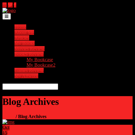
Toggle navigation
Home
About Me
Articles
My Books
Movies Review
BookS Review
My Bookcase
My Bookcase2
Games Review
My Artwork
Blog Archives
Home
/ Blog Archives
Oct
15