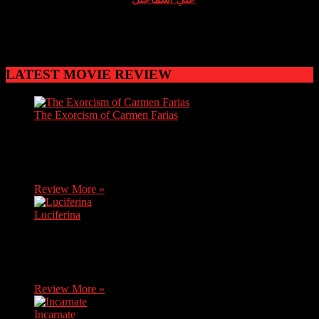
نبذة عن الرواية: رواية “ذات لهب” للكاتب علي إسماعيل تدور
حول شخصية ابن الحظرد، التي تعيش بين الواقع والخيال. يقال
أن ابن الحظرد شاعر يمني
LATEST MOVIE REVIEW
The Exorcism of Carmen Farias
Carmen, a brave journalist, discovers soon after her mother's
death that she has inherited her grandma's house. She decides
to move there without knowing it…
Review More »
Luciferina
After receiving bad news, Natalia, a young novice, returns
home, where her sister Ángela asks her to travel with her and
her friends to a…
Review More »
Incarnate