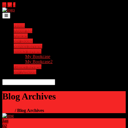
Toggle navigation
Home
About Me
Articles
My Books
Movies Review
BookS Review
My Bookcase
My Bookcase2
Games Review
My Artwork
Blog Archives
Home
/ Blog Archives
Jan
02