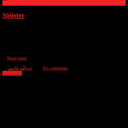
0
Sinister
True-crime writer Ellison Oswald is in a slump; he hasn’t had a best
seller in more than 10 years and is becoming increasingly desperate
for a hit. So, when he discovers the existence of a snuff film
showing the deaths of a family, he vows to solve the mystery. He
moves his own family into the victims’ home and gets to work.
However, when old film footage and other clues hint at the presence
of
Read more
عبدالله قاسم
No comments
Read more