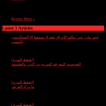
An exorcist comes up against an evil from his past when he
uses his skills to enter the mind of a nine year old boy.
Review More »
Latest 3 Articles
لينورمان: حين تتكلم الأوراق بلغة لا يسمعها إلا المحكومون
بالمصير
By عبدالله قاسم
لم تكن أوراق لينورمان يومًا مجرد وسيلة للتسلية أو لعبة حظ
عابرة، بل كانت منذ ولادتها الأولى همسةً من العالم الآخر،
مرآةً سوداء تعكس ما لا يريد
[اضغط للمزيد]
الغنوصية: المعرفة السرية بين الدين والفلسفة
By عبدالله قاسم
الغنوصية، أو العرفانية، هي تيار فكري وديني باطني نشأ في
أواخر القرن الأول الميلادي، ويقوم على فكرة أن المعرفة
الروحية الداخلية هي السبيل الوحيد
[اضغط للمزيد]
ما وراء العزيف
By عبدالله قاسم
يا سادة، اسمعوا ما سأقصّه عليكم، فهذه حكاية ليست كسائر
الحكايات، ورجاؤكم أن تصغوا لي بقلوب مفتوحة لا تخشى
الظلال… في مدينة صنعاء، وفي
[اضغط للمزيد]