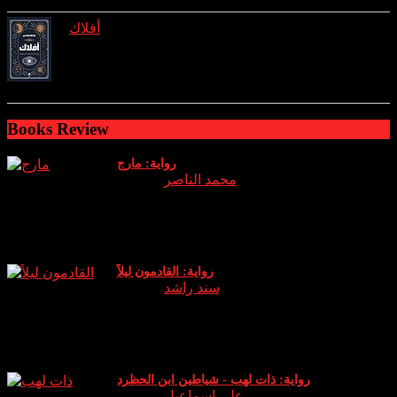
أفلاك
reviews: 1
ratings: 2 (avg rating 4.00)
Books Review
رواية: مارج
Author:
محمد الناصر
نبذة وراي الخاص عن الرواية: الجزء الثالث من سلسلة اساطير
والتي يعود فيها (عدنان) الشيخ الروحاني الذي دخل هذا العالم
كوريث له ويخوض معركة جديدة حين يقا
رواية: القادمون ليلاً
Author:
سند راشد
نبذة عن الرواية: انطلق دخان البخور في المكان بشكل كثيف لم
أتوقع أن هذه الكمية الصغيرة ستثير كل هذا الدخان .. الرائحة لم
تكن كرائحة البخور (الكمبودي) ا
رواية: ذات لهب - شياطين ابن الحظرد
Author:
علي اسماعيل