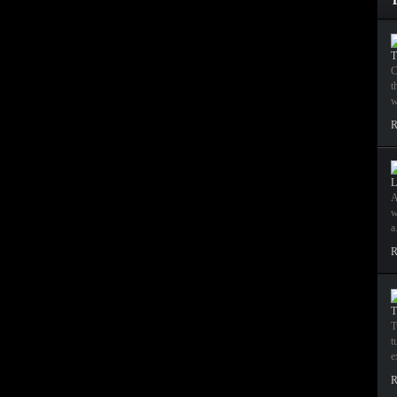
T
C
t
w
R
L
A
w
R
T
T
t
e
R