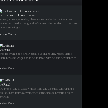
LATEST MOVIE REVIEW
he Exorcism of Carmen Farias
armen, a brave journalist, discovers soon after her mother's death
hat she has inherited her grandma's house. She decides to move there
ithout knowing it…
eview More »
uciferina
fter receiving bad news, Natalia, a young novice, returns home,
here her sister Ángela asks her to travel with her and her friends to
a…
eview More »
he Ritual
wo priests, one in crisis with his faith and the other confronting a
urbulent past, must overcome their differences to perform a risky
xorcism.
eview More »