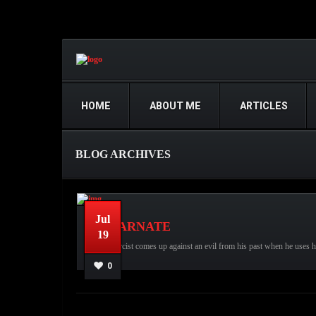
HOME
ABOUT ME
ARTICLES
BLOG ARCHIVES
Jul
INCARNATE
19
An exorcist comes up against an evil from his past when he uses his
Movie
Horror Movies,
No comments
عبدالله قاسم
0