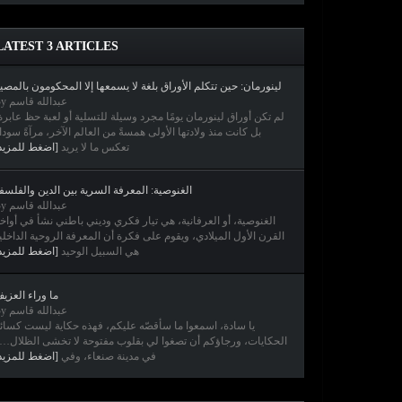
LATEST 3 ARTICLES
لينورمان: حين تتكلم الأوراق بلغة لا يسمعها إلا المحكومون بالمصي
By عبدالله قاسم
لم تكن أوراق لينورمان يومًا مجرد وسيلة للتسلية أو لعبة حظ عابرة
بل كانت منذ ولادتها الأولى همسةً من العالم الآخر، مرآةً سودا
تعكس ما لا يريد
[اضغط للمزيد
الغنوصية: المعرفة السرية بين الدين والفلسف
By عبدالله قاسم
الغنوصية، أو العرفانية، هي تيار فكري وديني باطني نشأ في أواخ
القرن الأول الميلادي، ويقوم على فكرة أن المعرفة الروحية الداخلي
هي السبيل الوحيد
[اضغط للمزيد
ما وراء العزي
By عبدالله قاسم
يا سادة، اسمعوا ما سأقصّه عليكم، فهذه حكاية ليست كسائ
الحكايات، ورجاؤكم أن تصغوا لي بقلوب مفتوحة لا تخشى الظلال
في مدينة صنعاء، وفي
[اضغط للمزيد