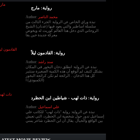
رواية: مارج
محمد الناصر
Author:
نبذة وراي الخاص عن الرواية: الجزء الثالث من
سلسلة اساطير والتي يعود فيها (عدنان) الشيخ
الروحاني الذي دخل هذا العالم كوريث له ويخوض
معركة جديدة حين يقا
رواية: القادمون ليلاً
سند راشد
Author:
نبذة عن الرواية: انطلق دخان البخور في المكان
بشكل كثيف لم أتوقع أن هذه الكمية الصغيرة ستثير
كل هذا الدخان .. الرائحة لم تكن كرائحة البخور
(الكمبودي) ا
رواية: ذات لهب - شياطين ابن الحظرد
علي اسماعيل
Author:
نبذة عن الرواية: رواية “ذات لهب” للكاتب علي
إسماعيل تدور حول شخصية ابن الحظرد، التي تعيش
بين الواقع والخيال. يقال أن ابن الحظرد شاعر يمني