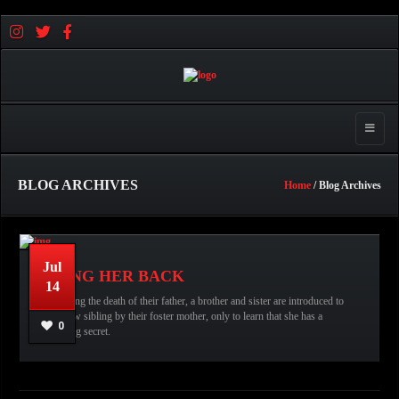
Toggle 
BLOG ARCHIVES
Home
/ Blog Archives
Jul
BRING HER BACK
14
Following the death of their father, a brother and sister are introduced to
No comments
عبدالله قاسم
their new sibling by their foster mother, only to learn that she has a
0
terrifying secret.
READ MORE