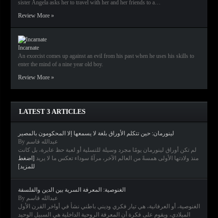
sister Ángela asks her to travel with her and her friends to a…
Review More »
Incarnate
An exorcist comes up against an evil from his past when he uses his skills to
enter the mind of a nine year old boy.
Review More »
LATEST 3 ARTICLES
لينورمان: حين تتكلم الأوراق بلغة لا يسمعها إلا المحكومون بالمصير
By عبدالله قاسم
لم تكن أوراق لينورمان يومًا مجرد وسيلة للتسلية أو لعبة حظ عابرة، بل كانت
منذ ولادتها الأولى همسةً من العالم الآخر، مرآةً سوداء تعكس ما لا يريد
[اضغط
للمزيد]
الغنوصية: المعرفة السرية بين الدين والفلسفة
By عبدالله قاسم
الغنوصية، أو العرفانية، هي تيار فكري وديني باطني نشأ في أواخر القرن الأول
الميلادي، ويقوم على فكرة أن المعرفة الروحية الداخلية هي السبيل الوحيد