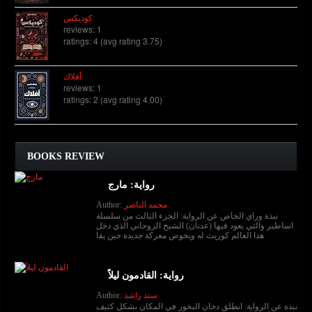
كوديكس
reviews: 1
ratings: 4 (avg rating 3.75)
أفلاك
reviews: 1
ratings: 2 (avg rating 4.00)
BOOKS REVIEW
رواية: مارج
محمد الناصر
Author:
نبذة وراي الخاص عن الرواية: الجزء الثالث من سلسلة
اساطير والتي يعود فيها (عدنان) الشيخ الروحاني الذي دخل
هذا العالم كوريث له ويخوض معركة جديدة حين يقا
رواية: القادمون ليلاً
سند راشد
Author:
نبذة عن الرواية: انطلق دخان البخور في المكان بشكل كثيف