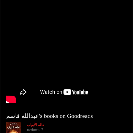
عبدالله قاسم's books on Goodreads
عالم الأبواب
reviews: 7