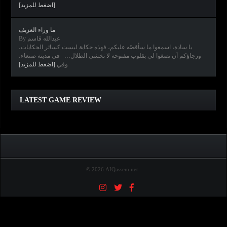
[اضغط للمزيد]
ما وراء العزيف
By عبدالله قاسم
يا سادة، اسمعوا ما سأقصّه عليكم، فهذه حكاية ليست كسائر الحكايات،
ورجاؤكم أن تصغوا لي بقلوب مفتوحة لا تخشى الظلال… في مدينة صنعاء،
وفي
[اضغط للمزيد]
Clair Obscur: Expedition 33
Diablo IV
Elden Ring
Horizon Forbidden West
LATEST GAME REVIEW
© 2026 AIQassem.net