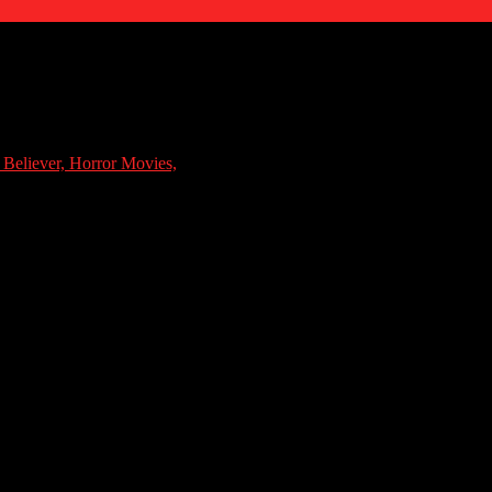
nic possession, it unleashes a chain of events that forces single father
nessed anything like it before.
 Believer,
Horror Movies,