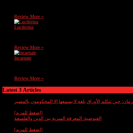
Carmen, a brave journalist, discovers soon after her mother's 
Review More »
Luciferina
After receiving bad news, Natalia, a young novice, returns home
Review More »
Incarnate
An exorcist comes up against an evil from his past when he uses 
Review More »
Latest 3 Articles
لينورمان: حين تتكلم الأوراق بلغة لا يسمعها إلا المحكومون بال
By عبدالله قاسم
[اضغط للمزيد]
لم تكن أوراق لينورمان يومًا مجرد وسيلة للتسلية
الغنوصية: المعرفة السرية بين الدين والفلسفة
By عبدالله قاسم
[اضغط للمزيد]
الغنوصية، أو العرفانية، هي تيار فكري وديني ب