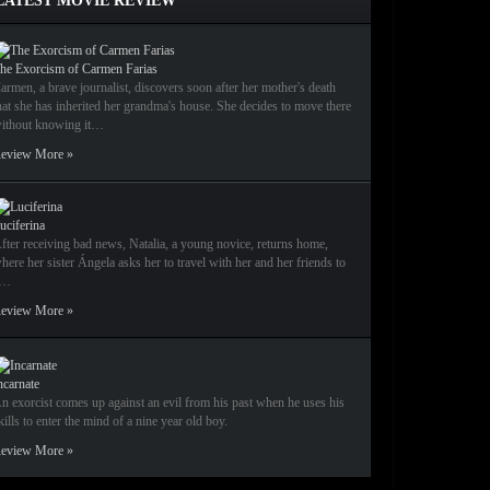
LATEST MOVIE REVIEW
he Exorcism of Carmen Farias
armen, a brave journalist, discovers soon after her mother's death
hat she has inherited her grandma's house. She decides to move there
ithout knowing it…
eview More »
uciferina
fter receiving bad news, Natalia, a young novice, returns home,
here her sister Ángela asks her to travel with her and her friends to
a…
eview More »
ncarnate
n exorcist comes up against an evil from his past when he uses his
kills to enter the mind of a nine year old boy.
eview More »