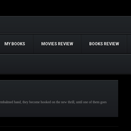
MY BOOKS
MOVIES REVIEW
BOOKS REVIEW
 embalmed hand, they become hooked on the new thrill, until one of them goes
READ MORE
ovies,
Movie Review,