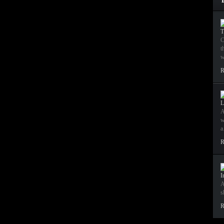
T
C
t
w
R
L
A
w
R
I
A
s
R