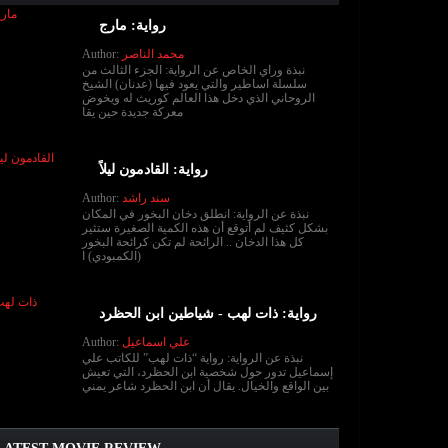
رواية: مارج
محمد الناصر
Author:
نبذة وراي الخاص عن الرواية: الجزء الثالث من
سلسلة اساطير والتي يعود فيها (عدنان) الشيخ
الروحاني الذي دخل هذا العالم كوريث له ويخوض
معركة جديدة حين يقا
رواية: القادمون ليلاً
سند راشد
Author:
نبذة عن الرواية: انطلق دخان البخور في المكان
بشكل كثيف لم أتوقع أن هذه الكمية الصغيرة ستثير
كل هذا الدخان .. الرائحة لم تكن كرائحة البخور
(الكمبودي) ا
رواية: ذات لهب - شياطين ابن الحظرد
علي اسماعيل
Author:
نبذة عن الرواية: رواية “ذات لهب” للكاتب علي
إسماعيل تدور حول شخصية ابن الحظرد، التي تعيش
بين الواقع والخيال. يقال أن ابن الحظرد شاعر يمني