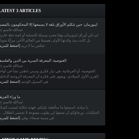
LATEST 3 ARTICLES
لينورمان: حين تتكلم الأوراق بلغة لا يسمعها إلا المحكومون بالمصي
By عبدالله قاسم
لم تكن أوراق لينورمان يومًا مجرد وسيلة للتسلية أو لعبة حظ عابرة
بل كانت منذ ولادتها الأولى همسةً من العالم الآخر، مرآةً سودا
تعكس ما لا يريد
[اضغط للمزيد
الغنوصية: المعرفة السرية بين الدين والفلسف
By عبدالله قاسم
الغنوصية، أو العرفانية، هي تيار فكري وديني باطني نشأ في أواخ
القرن الأول الميلادي، ويقوم على فكرة أن المعرفة الروحية الداخلي
هي السبيل الوحيد
[اضغط للمزيد
ما وراء العزي
By عبدالله قاسم
يا سادة، اسمعوا ما سأقصّه عليكم، فهذه حكاية ليست كسائ
الحكايات، ورجاؤكم أن تصغوا لي بقلوب مفتوحة لا تخشى الظلال
في مدينة صنعاء، وفي
[اضغط للمزيد