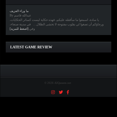
ما وراء العزيف
By عبدالله قاسم
يا سادة، اسمعوا ما سأقصّه عليكم، فهذه حكاية ليست كسائر الحكايات،
ورجاؤكم أن تصغوا لي بقلوب مفتوحة لا تخشى الظلال… في مدينة صنعاء،
وفي
[اضغط للمزيد]
Clair Obscur: Expedition 33
Diablo IV
Elden Ring
Horizon Forbidden West
LATEST GAME REVIEW
© 2026 AIQassem.net