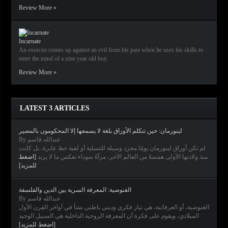
Review More »
Incarnate
An exorcist comes up against an evil from his past when he uses his skills to
enter the mind of a nine year old boy.
Review More »
LATEST 3 ARTICLES
لينورمان: حين تتكلم الأوراق بلغة لا يسمعها إلا المحكومون بالمصير
By عبدالله قاسم
لم تكن أوراق لينورمان يومًا مجرد وسيلة للتسلية أو لعبة حظ عابرة، بل كانت
منذ ولادتها الأولى همسةً من العالم الآخر، مرآةً سوداء تعكس ما لا يريد
[اضغط
للمزيد]
الغنوصية: المعرفة السرية بين الدين والفلسفة
By عبدالله قاسم
الغنوصية، أو العرفانية، هي تيار فكري وديني باطني نشأ في أواخر القرن الأول
الميلادي، ويقوم على فكرة أن المعرفة الروحية الداخلية هي السبيل الوحيد
[اضغط للمزيد]