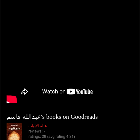
عبدالله قاسم's books on Goodreads
عالم الأبواب
reviews: 7
ratings: 29 (avg rating 4.31)