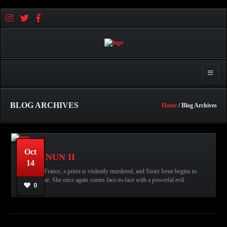
Toggle 
BLOG ARCHIVES
Home
/ Blog Archives
Oct
Horror
No comments
عبدالله قاسم
THE NUN II
14
Movies,
The Nun II,
In 1956 France, a priest is violently murdered, and Sister Irene begins to
investigate. She once again comes face-to-face with a powerful evil.
READ MORE
0