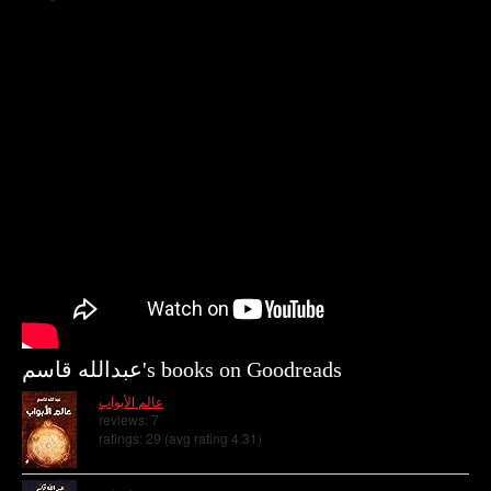
عبدالله قاسم's books on Goodreads
عالم الأبواب
reviews: 7
ratings: 29 (avg rating 4.31)
ممسوس