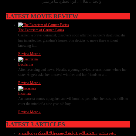
والخيال. يقال أن ابن الحظرد شاعر يمني
LATEST MOVIE REVIEW
The Exorcism of Carmen Farias
Carmen, a brave journalist, discovers soon after her mother's death that she
has inherited her grandma's house. She decides to move there without
knowing it…
Review More »
Luciferina
After receiving bad news, Natalia, a young novice, returns home, where her
sister Ángela asks her to travel with her and her friends to a…
Review More »
Incarnate
An exorcist comes up against an evil from his past when he uses his skills to
enter the mind of a nine year old boy.
Review More »
LATEST 3 ARTICLES
لينورمان: حين تتكلم الأوراق بلغة لا يسمعها إلا المحكومون بالمصير