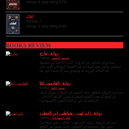
ratings: 4 (avg rating 3.75)
أفلاك
reviews: 1
ratings: 2 (avg rating 4.00)
BOOKS REVIEW
رواية: مارج
محمد الناصر
Author:
نبذة وراي الخاص عن الرواية: الجزء الثالث من سلسلة
اساطير والتي يعود فيها (عدنان) الشيخ الروحاني الذي دخل
هذا العالم كوريث له ويخوض معركة جديدة حين يقا
رواية: القادمون ليلاً
سند راشد
Author:
نبذة عن الرواية: انطلق دخان البخور في المكان بشكل كثيف
لم أتوقع أن هذه الكمية الصغيرة ستثير كل هذا الدخان ..
الرائحة لم تكن كرائحة البخور (الكمبودي) ا
رواية: ذات لهب - شياطين ابن الحظرد
علي اسماعيل
Author:
نبذة عن الرواية: رواية “ذات لهب” للكاتب علي إسماعيل
تدور حول شخصية ابن الحظرد، التي تعيش بين الواقع