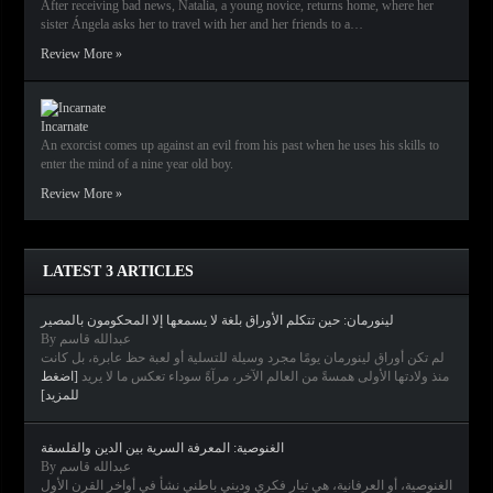
After receiving bad news, Natalia, a young novice, returns home, where her
sister Ángela asks her to travel with her and her friends to a…
Review More »
Incarnate
An exorcist comes up against an evil from his past when he uses his skills to
enter the mind of a nine year old boy.
Review More »
LATEST 3 ARTICLES
لينورمان: حين تتكلم الأوراق بلغة لا يسمعها إلا المحكومون بالمصير
By عبدالله قاسم
لم تكن أوراق لينورمان يومًا مجرد وسيلة للتسلية أو لعبة حظ عابرة، بل كانت
منذ ولادتها الأولى همسةً من العالم الآخر، مرآةً سوداء تعكس ما لا يريد
[اضغط
للمزيد]
الغنوصية: المعرفة السرية بين الدين والفلسفة
By عبدالله قاسم
الغنوصية، أو العرفانية، هي تيار فكري وديني باطني نشأ في أواخر القرن الأول