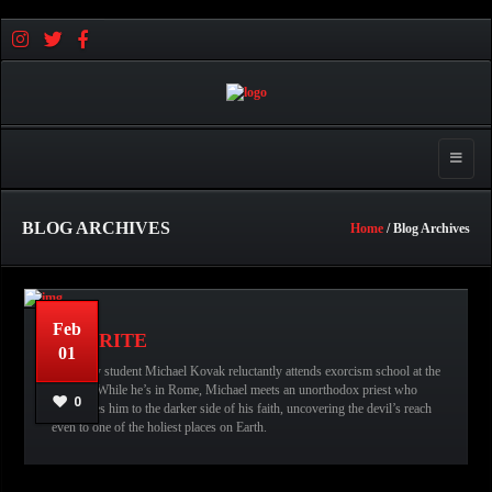
Toggle 
BLOG ARCHIVES
Home
/ Blog Archives
Feb
THE RITE
01
Seminary student Michael Kovak reluctantly attends exorcism school at the
Vatican. While he’s in Rome, Michael meets an unorthodox priest who
No comments
عبدالله قاسم
0
introduces him to the darker side of his faith, uncovering the devil’s reach
even to one of the holiest places on Earth.
READ MORE