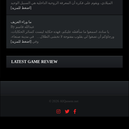
الميلادي، ويقوم على فكرة أن المعرفة الروحية الداخلية هي السبيل الوحيد
[اضغط للمزيد]
ما وراء العزيف
By عبدالله قاسم
يا سادة، اسمعوا ما سأقصّه عليكم، فهذه حكاية ليست كسائر الحكايات،
ورجاؤكم أن تصغوا لي بقلوب مفتوحة لا تخشى الظلال… في مدينة صنعاء،
وفي
[اضغط للمزيد]
Clair Obscur: Expedition 33
Diablo IV
Elden Ring
Horizon Forbidden West
LATEST GAME REVIEW
© 2026 AIQassem.net