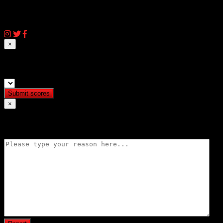
© 2026 AIQassem.net
×
Submit match scores
×
Flag match