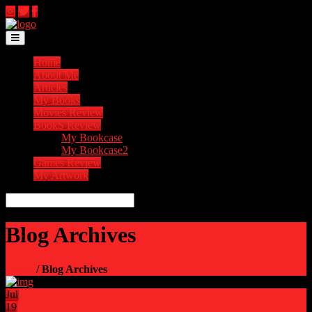
Toggle navigation
Home
About Me
Articles
My Books
Movies Review
BookS Review
My Bookcase
My Bookcase2
Games Review
My Artwork
Blog Archives
Home
/ Blog Archives
Jul
19