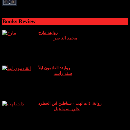
ratings: 2 (avg rating 4.00)
Books Review
رواية: مارج
Author:
محمد الناصر
نبذة وراي الخاص عن الرواية: الجزء الثالث من سلسلة اساطير
والتي يعود فيها (عدنان) الشيخ الروحاني الذي دخل هذا العالم
كوريث له ويخوض معركة جديدة حين يقا
رواية: القادمون ليلاً
Author:
سند راشد
نبذة عن الرواية: انطلق دخان البخور في المكان بشكل كثيف لم
أتوقع أن هذه الكمية الصغيرة ستثير كل هذا الدخان .. الرائحة لم
تكن كرائحة البخور (الكمبودي) ا
رواية: ذات لهب - شياطين ابن الحظرد
Author:
علي اسماعيل
نبذة عن الرواية: رواية “ذات لهب” للكاتب علي إسماعيل تدور
حول شخصية ابن الحظرد، التي تعيش بين الواقع والخيال. يقال
أن ابن الحظرد شاعر يمني