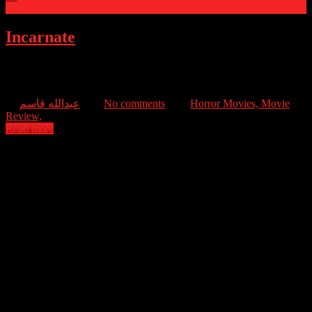
0
Incarnate
An exorcist comes up against an evil from his past when he uses his
skills to enter the mind of a nine year old boy.
عبدالله قاسم
No comments
Horror Movies,
Movie
Review,
Read more