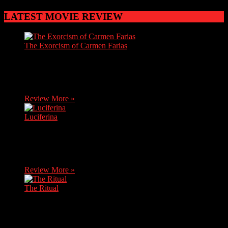
LATEST MOVIE REVIEW
The Exorcism of Carmen Farias
Carmen, a brave journalist, discovers soon after her mother's
death that she has inherited her grandma's house. She decides
to move there without knowing it…
Review More »
Luciferina
After receiving bad news, Natalia, a young novice, returns
home, where her sister Ángela asks her to travel with her and
her friends to a…
Review More »
The Ritual
Two priests, one in crisis with his faith and the other
confronting a turbulent past, must overcome their differences
to perform a risky exorcism.