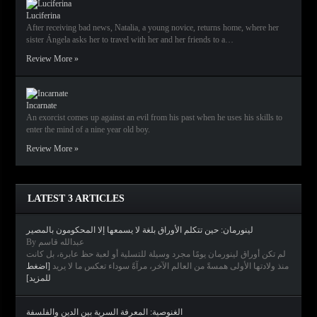
Luciferina
After receiving bad news, Natalia, a young novice, returns home, where her
sister Ángela asks her to travel with her and her friends to a…
Review More »
Incarnate
An exorcist comes up against an evil from his past when he uses his skills to
enter the mind of a nine year old boy.
Review More »
LATEST 3 ARTICLES
لينورمان: حين تتكلم الأوراق بلغة لا يسمعها إلا المحكومون بالمصير
By عبدالله قاسم
لم تكن أوراق لينورمان يومًا مجرد وسيلة للتسلية أو لعبة حظ عابرة، بل كانت
منذ ولادتها الأولى همسةً من العالم الآخر، مرآةً سوداء تعكس ما لا يريد
[اضغط
للمزيد]
الغنوصية: المعرفة السرية بين الدين والفلسفة