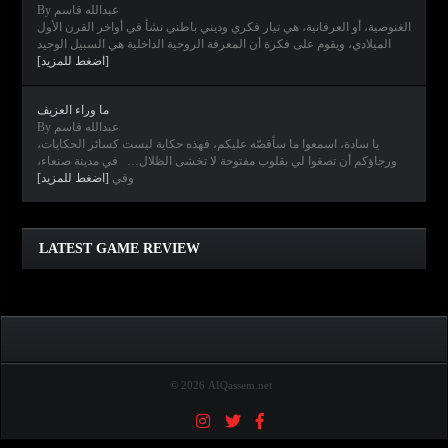
By عبدالله قاسم
الغنوصية، أو العرفانية، هي تيار فكري وديني باطني نشأ في أواخر القرن الأول
الميلادي، ويقوم على فكرة أن المعرفة الروحية الداخلية هي السبيل الوحيد
[اضغط للمزيد]
ما وراء العزيف
By عبدالله قاسم
يا سادة، اسمعوا ما سأقصّه عليكم، فهذه حكاية ليست كسائر الحكايات،
ورجاؤكم أن تصغوا لي بقلوب مفتوحة لا تخشى الظلال… في مدينة صنعاء،
وفي
[اضغط للمزيد]
Clair Obscur: Expedition 33
Diablo IV
Elden Ring
Horizon Forbidden West
LATEST GAME REVIEW
© 2026 AIQassem.net