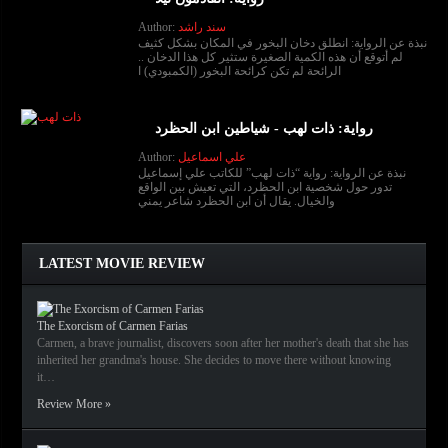
Author:
سند راشد
نبذة عن الرواية: انطلق دخان البخور في المكان بشكل كثيف
لم أتوقع أن هذه الكمية الصغيرة ستثير كل هذا الدخان ..
الرائحة لم تكن كرائحة البخور (الكمبودي) ا
رواية: ذات لهب - شياطين ابن الحظرد
Author:
علي اسماعيل
نبذة عن الرواية: رواية “ذات لهب” للكاتب علي إسماعيل
تدور حول شخصية ابن الحظرد، التي تعيش بين الواقع
والخيال. يقال أن ابن الحظرد شاعر يمني
LATEST MOVIE REVIEW
The Exorcism of Carmen Farias
Carmen, a brave journalist, discovers soon after her mother's death that she has
inherited her grandma's house. She decides to move there without knowing
it…
Review More »