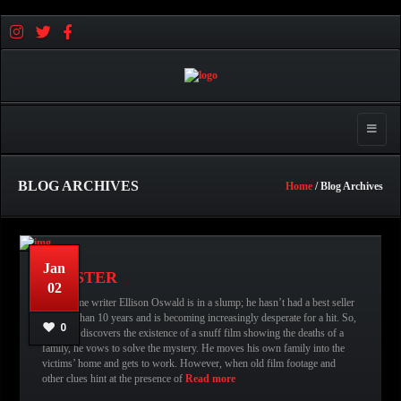
Toggle 
BLOG ARCHIVES
Home
/ Blog Archives
Jan
SINISTER
02
True-crime writer Ellison Oswald is in a slump; he hasn’t had a best seller
in more than 10 years and is becoming increasingly desperate for a hit. So,
0
when he discovers the existence of a snuff film showing the deaths of a
family, he vows to solve the mystery. He moves his own family into the
عبدالله قاسم
No comments
victims’ home and gets to work. However, when old film footage and
other clues hint at the presence of
Read more
READ MORE