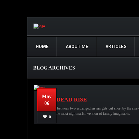
HOME
ABOUT ME
ARTICLES
BLOG ARCHIVES
May
EVIL DEAD RISE
06
A reunion between two estranged sisters gets cut short by the rise 
they face the most nightmarish version of family imaginable.
عبدالله قاسم
No comments
the Evil Dead,
Evil D
0