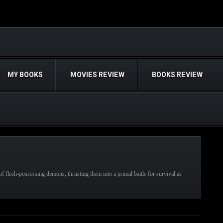
MY BOOKS
MOVIES REVIEW
BOOKS REVIEW
of flesh-possessing demons, thrusting them into a primal battle for survival as
READ MORE
ead,
Horror Movies,
Evil Dead Rise,