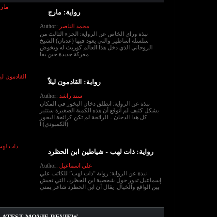
رواية: مارج
Author:
محمد الناصر
نبذة وراي الخاص عن الرواية: الجزء الثالث من
سلسلة اساطير والتي يعود فيها (عدنان) الشيخ
الروحاني الذي دخل هذا العالم كوريث له ويخوض
معركة جديدة حين يقا
رواية: القادمون ليلاً
Author:
سند راشد
نبذة عن الرواية: انطلق دخان البخور في المكان
بشكل كثيف لم أتوقع أن هذه الكمية الصغيرة ستثير
كل هذا الدخان .. الرائحة لم تكن كرائحة البخور
(الكمبودي) ا
رواية: ذات لهب - شياطين ابن الحظرد
Author:
علي اسماعيل
نبذة عن الرواية: رواية “ذات لهب” للكاتب علي
إسماعيل تدور حول شخصية ابن الحظرد، التي تعيش
بين الواقع والخيال. يقال أن ابن الحظرد شاعر يمني