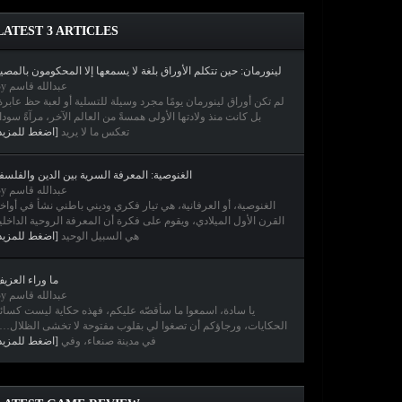
LATEST 3 ARTICLES
لينورمان: حين تتكلم الأوراق بلغة لا يسمعها إلا المحكومون بالمصي
By عبدالله قاسم
لم تكن أوراق لينورمان يومًا مجرد وسيلة للتسلية أو لعبة حظ عابر،
بل كانت منذ ولادتها الأولى همسةً من العالم الآخر، مرآةً سودا
تعكس ما لا يريد
اضغط للمزيد]
الغنوصية: المعرفة السرية بين الدين والفلسف
By عبدالله قاسم
الغنوصية، أو العرفانية، هي تيار فكري وديني باطني نشأ في أواخ
القرن الأول الميلادي، ويقوم على فكرة أن المعرفة الروحية الداخلي
هي السبيل الوحيد
اضغط للمزيد]
ما وراء العزي
By عبدالله قاسم
يا سادة، اسمعوا ما سأقصّه عليكم، فهذه حكاية ليست كسائ
الحكايات، ورجاؤكم أن تصغوا لي بقلوب مفتوحة لا تخشى الظلا…
في مدينة صنعاء، وفي
اضغط للمزيد]