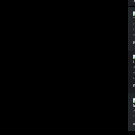
T
C
t
w
R
L
A
w
R
I
A
s
R