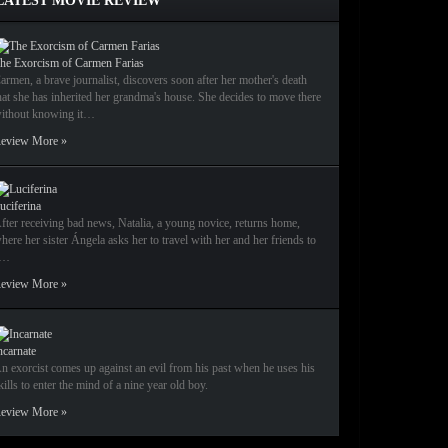
LATEST MOVIE REVIEW
he Exorcism of Carmen Farias
armen, a brave journalist, discovers soon after her mother's death
hat she has inherited her grandma's house. She decides to move there
ithout knowing it…
eview More »
uciferina
fter receiving bad news, Natalia, a young novice, returns home,
here her sister Ángela asks her to travel with her and her friends to
a…
eview More »
ncarnate
n exorcist comes up against an evil from his past when he uses his
kills to enter the mind of a nine year old boy.
eview More »