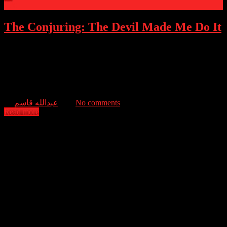
0
The Conjuring: The Devil Made Me Do It
Paranormal investigators Ed and Lorraine Warren encounter what
would become one of the most sensational cases from their files.
The fight for the soul of a young boy takes them beyond anything
they’d ever seen before, to mark the first time in U.S. history that a
murder suspect would claim demonic possession as a defense.
عبدالله قاسم
No comments
Read more