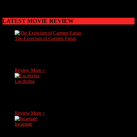
حول شخصية ابن الحظرد، التي تعيش بين الواقع والخيال. يقال
أن ابن الحظرد شاعر يمني
LATEST MOVIE REVIEW
The Exorcism of Carmen Farias
Carmen, a brave journalist, discovers soon after her mother's
death that she has inherited her grandma's house. She decides
to move there without knowing it…
Review More »
Luciferina
After receiving bad news, Natalia, a young novice, returns
home, where her sister Ángela asks her to travel with her and
her friends to a…
Review More »
Incarnate
An exorcist comes up against an evil from his past when he