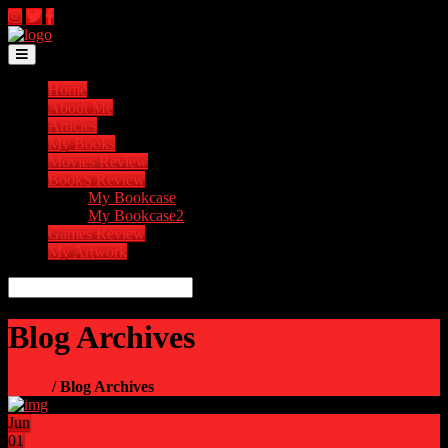
Toggle navigation
Home
About Me
Articles
My Books
Movies Review
BookS Review
My Bookcase
My Bookcase2
Games Review
My Artwork
Blog Archives
Home
/ Blog Archives
Jun
01