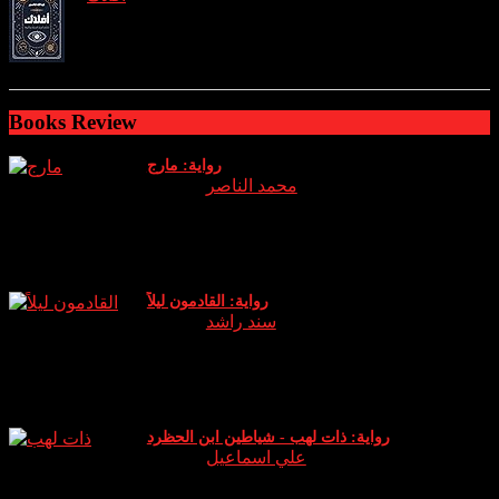
reviews: 1
ratings: 2 (avg rating 4.00)
Books Review
رواية: مارج
Author:
محمد الناصر
نبذة وراي الخاص عن الرواية: الجزء الثالث من سلسلة اساطير
والتي يعود فيها (عدنان) الشيخ الروحاني الذي دخل هذا العالم
كوريث له ويخوض معركة جديدة حين يقا
رواية: القادمون ليلاً
Author:
سند راشد
نبذة عن الرواية: انطلق دخان البخور في المكان بشكل كثيف لم
أتوقع أن هذه الكمية الصغيرة ستثير كل هذا الدخان .. الرائحة لم
تكن كرائحة البخور (الكمبودي) ا
رواية: ذات لهب - شياطين ابن الحظرد
Author:
علي اسماعيل
نبذة عن الرواية: رواية “ذات لهب” للكاتب علي إسماعيل تدور