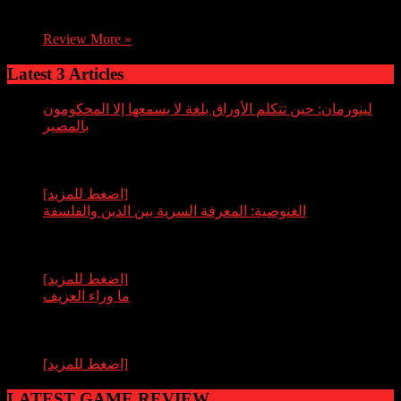
uses his skills to enter the mind of a nine year old boy.
Review More »
Latest 3 Articles
لينورمان: حين تتكلم الأوراق بلغة لا يسمعها إلا المحكومون
بالمصير
By عبدالله قاسم
لم تكن أوراق لينورمان يومًا مجرد وسيلة للتسلية أو لعبة حظ
عابرة، بل كانت منذ ولادتها الأولى همسةً من العالم الآخر،
مرآةً سوداء تعكس ما لا يريد
[اضغط للمزيد]
الغنوصية: المعرفة السرية بين الدين والفلسفة
By عبدالله قاسم
الغنوصية، أو العرفانية، هي تيار فكري وديني باطني نشأ في
أواخر القرن الأول الميلادي، ويقوم على فكرة أن المعرفة
الروحية الداخلية هي السبيل الوحيد
[اضغط للمزيد]
ما وراء العزيف
By عبدالله قاسم
يا سادة، اسمعوا ما سأقصّه عليكم، فهذه حكاية ليست كسائر
الحكايات، ورجاؤكم أن تصغوا لي بقلوب مفتوحة لا تخشى
الظلال… في مدينة صنعاء، وفي
[اضغط للمزيد]
LATEST GAME REVIEW