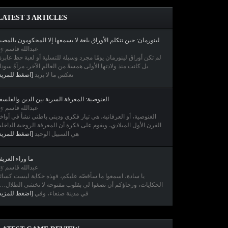
LATEST 3 ARTICLES
لينورمان: حين تتكلم الأوراق بلغة لا يسمعها إلا المحكومون بالمصي
By عبدالله قاسم
لم تكن أوراق لينورمان يومًا مجرد وسيلة للتسلية أو لعبة حظ عابر،
بل كانت منذ ولادتها الأولى همسةً من العالم الآخر، مرآةً سودا
تعكس ما لا يريد
اضغط للمزيد]
الغنوصية: المعرفة السرية بين الدين والفلسف
By عبدالله قاسم
الغنوصية، أو العرفانية، هي تيار فكري وديني باطني نشأ في أواخ
القرن الأول الميلادي، ويقوم على فكرة أن المعرفة الروحية الداخلي
هي السبيل الوحيد
اضغط للمزيد]
ما وراء العزي
By عبدالله قاسم
يا سادة، اسمعوا ما سأقصّه عليكم، فهذه حكاية ليست كسائ
الحكايات، ورجاؤكم أن تصغوا لي بقلوب مفتوحة لا تخشى الظلا…
في مدينة صنعاء، وفي
اضغط للمزيد]