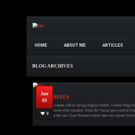
HOME
ABOUT ME
ARTICLES
BLOG ARCHIVES
Jan
STIGMATA
03
A young woman with no strong religious beliefs, Frankie Paige be
Jesus received when crucified. When the Vatican gets word of Fran
0
investigate her case. Soon Kiernan realizes that very sinister forces
عبدالله قاسم
No comments