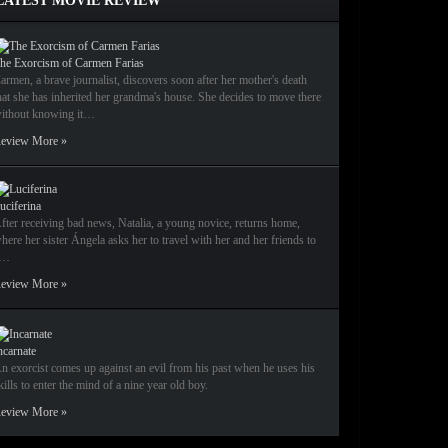
LATEST MOVIE REVIEW
he Exorcism of Carmen Farias
armen, a brave journalist, discovers soon after her mother's death
hat she has inherited her grandma's house. She decides to move there
ithout knowing it…
eview More »
uciferina
fter receiving bad news, Natalia, a young novice, returns home,
here her sister Ángela asks her to travel with her and her friends to
a…
eview More »
ncarnate
n exorcist comes up against an evil from his past when he uses his
kills to enter the mind of a nine year old boy.
eview More »