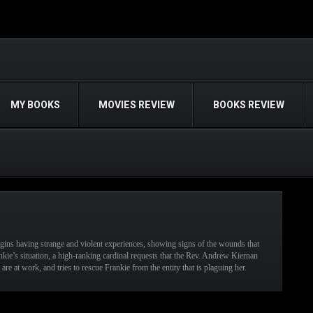
MY BOOKS
MOVIES REVIEW
BOOKS REVIEW
gins having strange and violent experiences, showing signs of the wounds that
kie’s situation, a high-ranking cardinal requests that the Rev. Andrew Kiernan
 are at work, and tries to rescue Frankie from the entity that is plaguing her.
READ MORE