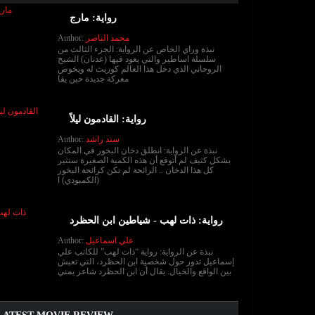
رواية: مارج
Author:
محمد الناصر
نبذة وراي الخاص عن الرواية: الجزء الثالث من
سلسلة اساطير والتي يعود فيها (عدنان) الشيخ
الروحاني الذي دخل هذا العالم كوريث له ويخوض
معركة جديدة حين يقا
رواية: القادمون ليلاً
Author:
سند راشد
نبذة عن الرواية: انطلق دخان البخور في المكان
بشكل كثيف لم أتوقع أن هذه الكمية الصغيرة ستثير
كل هذا الدخان .. الرائحة لم تكن كرائحة البخور
(الكمبودي) ا
رواية: ذات لهب - شياطين ابن الحظرد
Author:
علي اسماعيل
نبذة عن الرواية: رواية “ذات لهب” للكاتب علي
إسماعيل تدور حول شخصية ابن الحظرد، التي تعيش
بين الواقع والخيال. يقال أن ابن الحظرد شاعر يمني