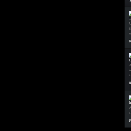
T
C
t
w
R
L
A
w
R
I
A
s
R