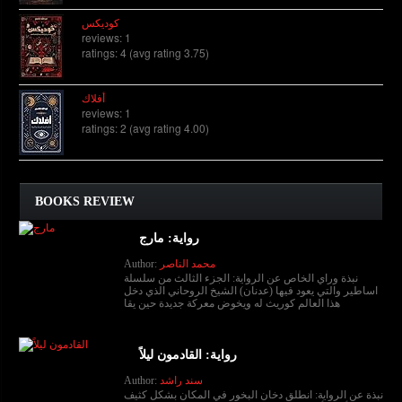
كوديكس
reviews: 1
ratings: 4 (avg rating 3.75)
أفلاك
reviews: 1
ratings: 2 (avg rating 4.00)
BOOKS REVIEW
رواية: مارج
محمد الناصر
Author:
نبذة وراي الخاص عن الرواية: الجزء الثالث من سلسلة
اساطير والتي يعود فيها (عدنان) الشيخ الروحاني الذي دخل
هذا العالم كوريث له ويخوض معركة جديدة حين يقا
رواية: القادمون ليلاً
سند راشد
Author:
نبذة عن الرواية: انطلق دخان البخور في المكان بشكل كثيف