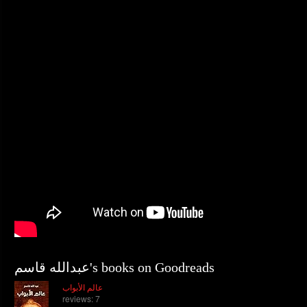
عبدالله قاسم's books on Goodreads
عالم الأبواب
reviews: 7