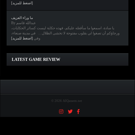
[اضغط للمزيد]
ما وراء العزيف
By عبدالله قاسم
يا سادة، اسمعوا ما سأقصّه عليكم، فهذه حكاية ليست كسائر الحكايات،
ورجاؤكم أن تصغوا لي بقلوب مفتوحة لا تخشى الظلال… في مدينة صنعاء،
وفي
[اضغط للمزيد]
Clair Obscur: Expedition 33
Diablo IV
Elden Ring
Horizon Forbidden West
LATEST GAME REVIEW
© 2026 AIQassem.net