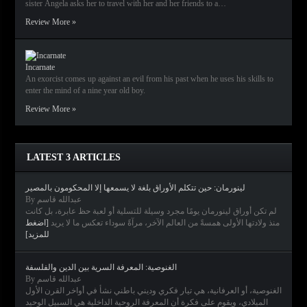
sister Ángela asks her to travel with her and her friends to a…
Review More »
Incarnate
An exorcist comes up against an evil from his past when he uses his skills to
enter the mind of a nine year old boy.
Review More »
LATEST 3 ARTICLES
لينورمان: حين تتكلم الأوراق بلغة لا يسمعها إلا المحكومون بالمصير
By عبدالله قاسم
لم تكن أوراق لينورمان يومًا مجرد وسيلة للتسلية أو لعبة حظ عابرة، بل كانت
منذ ولادتها الأولى همسةً من العالم الآخر، مرآةً سوداء تعكس ما لا يريد
[اضغط
للمزيد]
الغنوصية: المعرفة السرية بين الدين والفلسفة
By عبدالله قاسم
الغنوصية، أو العرفانية، هي تيار فكري وديني باطني نشأ في أواخر القرن الأول
الميلادي، ويقوم على فكرة أن المعرفة الروحية الداخلية هي السبيل الوحيد