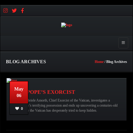
Toggle 
BLOG ARCHIVES
Home
/ Blog Archives
May
THE POPE’S EXORCIST
06
Horror
No comments
عبدالله قاسم
Father Gabriele Amorth, Chief Exorcist of the Vatican, investigates a
Movies,
Exorcist,
the Pope's Exorcist,
young boy’s terrifying possession and ends up uncovering a centuries-old
0
conspiracy the Vatican has desperately tried to keep hidden.
READ MORE