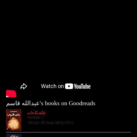
عبدالله قاسم's books on Goodreads
عالم الأبواب
reviews: 7
ratings: 29 (avg rating 4.31)
ممسوس