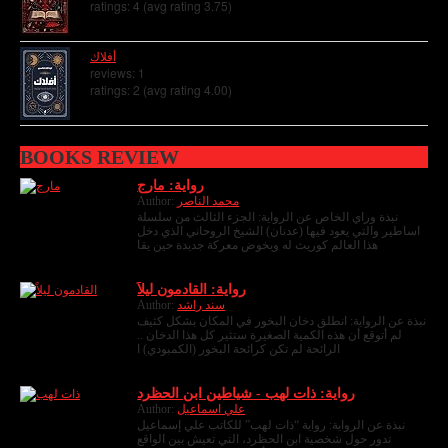
ratings: 4 (avg rating 3.75)
أفلاك
reviews: 1
ratings: 2 (avg rating 4.00)
BOOKS REVIEW
رواية: مارج
محمد الناصر
Author:
نبذة وراي الخاص عن الرواية: الجزء الثالث من سلسلة
اساطير والتي يعود فيها (عدنان) الشيخ الروحاني الذي دخل
هذا العالم كوريث له ويخوض معركة جديدة حين يقا
رواية: القادمون ليلاً
سند راشد
Author:
نبذة عن الرواية: انطلق دخان البخور في المكان بشكل كثيف
لم أتوقع أن هذه الكمية الصغيرة ستثير كل هذا الدخان ..
الرائحة لم تكن كرائحة البخور (الكمبودي) ا
رواية: ذات لهب - شياطين ابن الحظرد
علي اسماعيل
Author:
نبذة عن الرواية: رواية “ذات لهب” للكاتب علي إسماعيل
تدور حول شخصية ابن الحظرد، التي تعيش بين الواقع