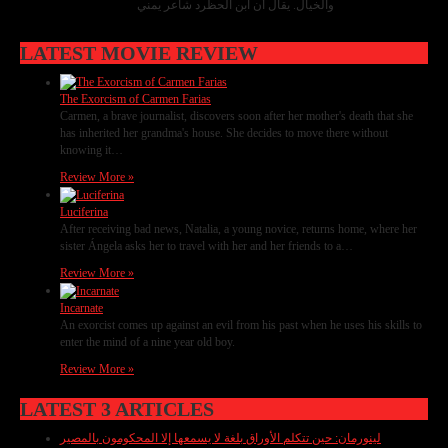
والخيال. يقال أن ابن الحظرد شاعر يمني
LATEST MOVIE REVIEW
The Exorcism of Carmen Farias
Carmen, a brave journalist, discovers soon after her mother's death that she
has inherited her grandma's house. She decides to move there without
knowing it…
Review More »
Luciferina
After receiving bad news, Natalia, a young novice, returns home, where her
sister Ángela asks her to travel with her and her friends to a…
Review More »
Incarnate
An exorcist comes up against an evil from his past when he uses his skills to
enter the mind of a nine year old boy.
Review More »
LATEST 3 ARTICLES
لينورمان: حين تتكلم الأوراق بلغة لا يسمعها إلا المحكومون بالمصير