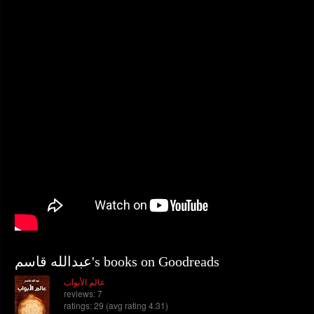
عبدالله قاسم's books on Goodreads
عالم الأبواب
reviews: 7
ratings: 29 (avg rating 4.31)