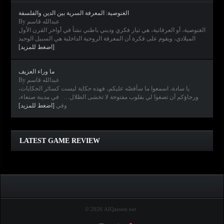
الغنوصية: المعرفة السرية بين الدين والفلسفة
By عبدالله قاسم
الغنوصية، أو العرفانية، هي تيار فكري وديني باطني نشأ في أواخر القرن الأول
الميلادي، ويقوم على فكرة أن المعرفة الروحية الداخلية هي السبيل الوحيد
[اضغط للمزيد]
ما وراء العزيف
By عبدالله قاسم
يا سادة، اسمعوا ما سأقصّه عليكم، فهذه حكاية ليست كسائر الحكايات،
ورجاؤكم أن تصغوا لي بقلوب مفتوحة لا تخشى الظلال… في مدينة صنعاء،
وفي
[اضغط للمزيد]
Clair Obscur: Expedition 33
Diablo IV
Elden Ring
Horizon Forbidden West
LATEST GAME REVIEW
© 2026 AIQassem.net