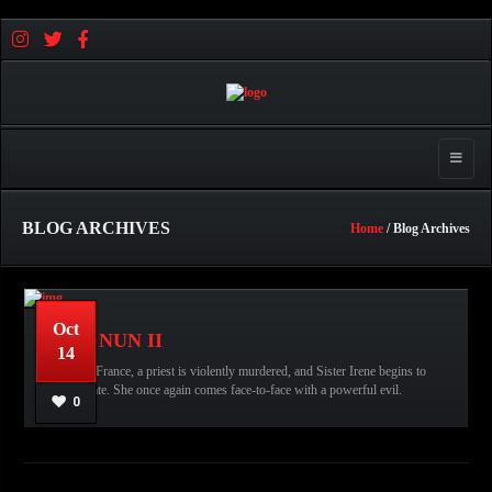
Toggle 
BLOG ARCHIVES
Home
/ Blog Archives
Oct
Horror
No comments
عبدالله قاسم
THE NUN II
14
Movies,
The Nun II,
In 1956 France, a priest is violently murdered, and Sister Irene begins to
investigate. She once again comes face-to-face with a powerful evil.
READ MORE
0