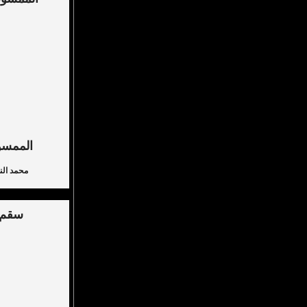
الممس
محمد الن