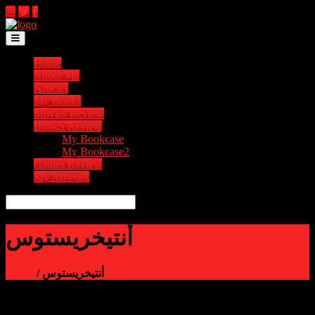
Toggle navigation
Home
About Me
Articles
My Books
Movies Review
BookS Review
My Bookcase
My Bookcase2
Games Review
My Artwork
أنتيخريستوس
Home
/ أنتيخريستوس