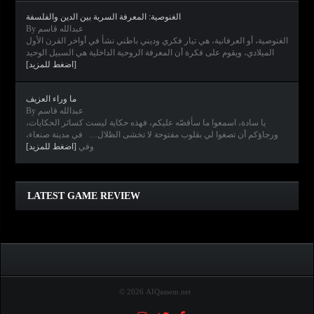
الغنوصية: المعرفة السرية بين الدين والفلسفة
By عبدالله قاسم
الغنوصية، أو العرفانية، هي تيار فكري وديني باطني نشأ في أواخر القرن الأول
الميلادي، ويقوم على فكرة أن المعرفة الروحية الداخلية هي السبيل الوحيد
[اضغط للمزيد]
ما وراء العزيف
By عبدالله قاسم
يا سادة، اسمعوا ما سأقصّه عليكم، فهذه حكاية ليست كسائر الحكايات،
ورجاؤكم أن تصغوا لي بقلوب مفتوحة لا تخشى الظلال… في مدينة صنعاء،
وفي
[اضغط للمزيد]
Clair Obscur: Expedition 33
Diablo IV
Elden Ring
Horizon Forbidden West
LATEST GAME REVIEW
© 2026 AIQassem.net