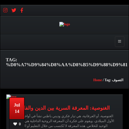
Toggle 
TAG:
%D8%A7%D9%84%D8%AA%D8%B5%D9%88%D9%81
/ Tag: التصوف
Home
Jul
الغنوصية: المعرفة السرية بين الدين والفلسفة
14
الغنوصية، أو العرفانية، هي تيار فكري وديني باطني نشأ في أواخر القرن
الغنوصية,
No comments
عبدالله قاسم
الأول الميلادي، ويقوم على فكرة أن المعرفة الروحية الداخلية هي السبيل
Gnostic,
التصوف,
غنوسيس,
0
الوحيد للخلاص. هذه المعرفة لا تُكتسب من خلال التعليم أو الطقوس