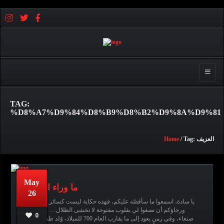
Toggle 
TAG:
%D8%A7%D9%84%D8%B9%D8%B2%D9%8A%D9%81
/ Tag: العزيف
Home
May
ما وراء العزيف
26
يا سادة، اسمعوا ما سأقصّه عليكم، فهذه حكاية ليست كسائر الحكايات،
موضوع,
بحث,
No comments
عبدالله قاسم
ورجاؤكم أن تصغوا لي بقلوب مفتوحة لا تخشى الظلال… في مدينة
سحر,
مقالة,
العزيف,
عبدالله الحظرد,
جن,
0
صنعاء، وفي زمنٍ يعود إلى ما يقارب العام 700 للميلاد، وُلد طفل أطلقوا