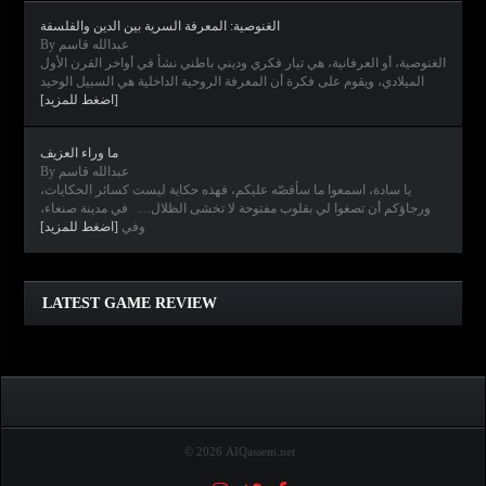
الغنوصية: المعرفة السرية بين الدين والفلسفة
By عبدالله قاسم
الغنوصية، أو العرفانية، هي تيار فكري وديني باطني نشأ في أواخر القرن الأول
الميلادي، ويقوم على فكرة أن المعرفة الروحية الداخلية هي السبيل الوحيد
[اضغط للمزيد]
ما وراء العزيف
By عبدالله قاسم
يا سادة، اسمعوا ما سأقصّه عليكم، فهذه حكاية ليست كسائر الحكايات،
ورجاؤكم أن تصغوا لي بقلوب مفتوحة لا تخشى الظلال… في مدينة صنعاء،
وفي
[اضغط للمزيد]
Clair Obscur: Expedition 33
Diablo IV
Elden Ring
Horizon Forbidden West
LATEST GAME REVIEW
© 2026 AIQassem.net