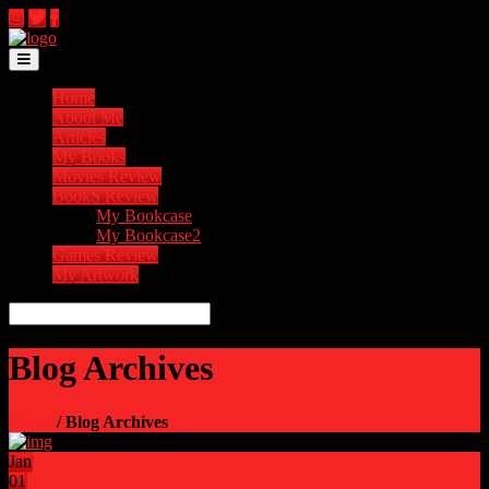
Toggle navigation
Home
About Me
Articles
My Books
Movies Review
BookS Review
My Bookcase
My Bookcase2
Games Review
My Artwork
Blog Archives
Home
/ Blog Archives
Jan
01