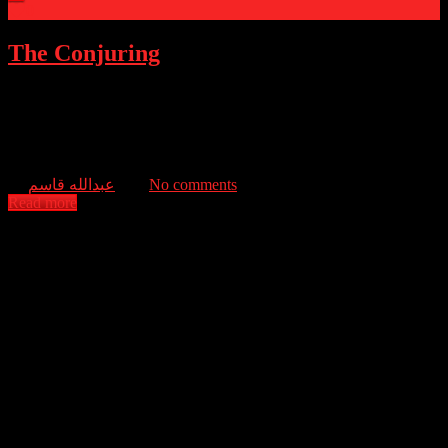
0
The Conjuring
Paranormal investigators Ed and Lorraine Warren work to help a
family terrorized by a dark presence in their farmhouse. Forced to
confront a powerful entity, the Warrens find themselves caught in
the most terrifying case of their lives.
عبدالله قاسم
No comments
Read more