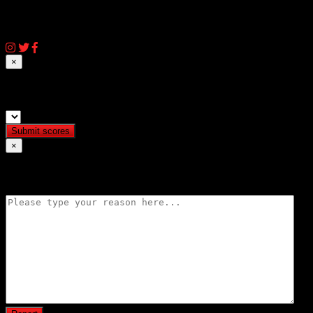
© 2026 AIQassem.net
×
Submit match scores
×
Flag match