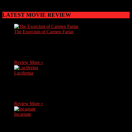
أن ابن الحظرد شاعر يمني
LATEST MOVIE REVIEW
The Exorcism of Carmen Farias
Carmen, a brave journalist, discovers soon after her mother's
death that she has inherited her grandma's house. She decides
to move there without knowing it…
Review More »
Luciferina
After receiving bad news, Natalia, a young novice, returns
home, where her sister Ángela asks her to travel with her and
her friends to a…
Review More »
Incarnate
An exorcist comes up against an evil from his past when he
uses his skills to enter the mind of a nine year old boy.