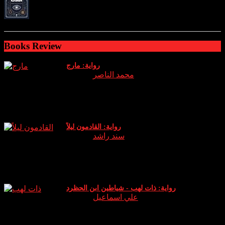
ratings: 2 (avg rating 4.00)
Books Review
رواية: مارج
Author:
محمد الناصر
نبذة وراي الخاص عن الرواية: الجزء الثالث من سلسلة اساطير
والتي يعود فيها (عدنان) الشيخ الروحاني الذي دخل هذا العالم
كوريث له ويخوض معركة جديدة حين يقا
رواية: القادمون ليلاً
Author:
سند راشد
نبذة عن الرواية: انطلق دخان البخور في المكان بشكل كثيف لم
أتوقع أن هذه الكمية الصغيرة ستثير كل هذا الدخان .. الرائحة لم
تكن كرائحة البخور (الكمبودي) ا
رواية: ذات لهب - شياطين ابن الحظرد
Author:
علي اسماعيل
نبذة عن الرواية: رواية “ذات لهب” للكاتب علي إسماعيل تدور
حول شخصية ابن الحظرد، التي تعيش بين الواقع والخيال. يقال