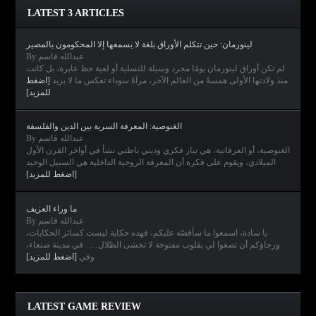
LATEST 3 ARTICLES
لينورمان: حين تتكلم الأوراق بلغة لا يسمعها إلا المحكومون بالمصير
By عبدالله قاسم
لم تكن أوراق لينورمان يومًا مجرد وسيلة للتسلية أو لعبة حظ عابرة، بل كانت
منذ ولادتها الأولى همسةً من العالم الآخر، مرآةً سوداء تعكس ما لا يريد
[اضغط
للمزيد]
الغنوصية: المعرفة السرية بين الدين والفلسفة
By عبدالله قاسم
الغنوصية، أو العرفانية، هي تيار فكري وديني باطني نشأ في أواخر القرن الأول
الميلادي، ويقوم على فكرة أن المعرفة الروحية الداخلية هي السبيل الوحيد
[اضغط للمزيد]
ما وراء العزيف
By عبدالله قاسم
يا سادة، اسمعوا ما سأقصّه عليكم، فهذه حكاية ليست كسائر الحكايات،
ورجاؤكم أن تصغوا لي بقلوب مفتوحة لا تخشى الظلال… في مدينة صنعاء،
وفي
[اضغط للمزيد]
Clair Obscur: Expedition 33
Diablo IV
Elden Ring
Horizon Forbidden West
LATEST GAME REVIEW