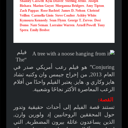
Shanley Caswell
,
Kyla Deaver
,
Sterling Jerins
,
Joseph
Bishara
,
Marion Guyot
,
Morganna Bridgers
,
Amy Tipton
,
Zach Pappas
,
Rose Bachtel
,
James D. Nelson
,
Christof
Veillon
,
Carmella Gioio
,
Steve Coulter
,
Ashley White
,
Kymoura Kennedy
,
Sean Flynn
,
George T. Zervos
,
Desi
Domo
,
Nate Seman
,
Lorraine Warren
,
Arnell Powell
,
Tony
Spera
,
Emily Brobst
فيلم
“The
Conjuring” هو فيلم رعب أمريكي صدر في
العام 2013, من إخراج جيمس وان وكتبه تشاد
هايز وكاري و. هايز. يعتبر الفيلم واحدًا من أفلام
الرعب المعاصرة الأكثر نجاحًا وشعبية.
القصة:
تستند قصة الفيلم إلى أحداث حقيقية وتدور
حول المحققين الروحانيين إد ولورين وارن,
الذين يساعدون عائلة بيرون المضطربة, التي