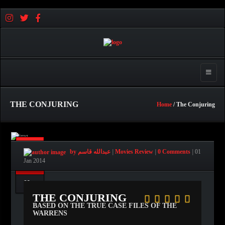
Toggle 
THE CONJURING
Home
/ The Conjuring
Jan
01
|
0 Comments
|
Movies Review
|
by عبدالله قاسم
01
Jan 2014
0
THE CONJURING
BASED ON THE TRUE CASE FILES OF THE
WARRENS