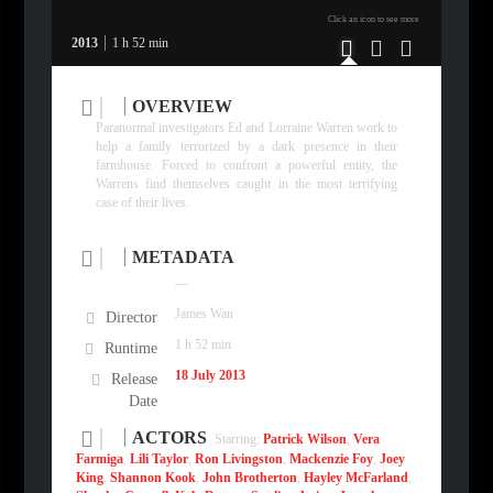
Click an icon to see more
2013
1 h 52 min
OVERVIEW
Paranormal investigators Ed and Lorraine Warren work to
help a family terrorized by a dark presence in their
farmhouse. Forced to confront a powerful entity, the
Warrens find themselves caught in the most terrifying
case of their lives.
METADATA
—
James Wan
Director
1 h 52 min
Runtime
18 July
2013
Release
Date
ACTORS
Starring:
Patrick Wilson
,
Vera
Farmiga
,
Lili Taylor
,
Ron Livingston
,
Mackenzie Foy
,
Joey
King
,
Shannon Kook
,
John Brotherton
,
Hayley McFarland
,