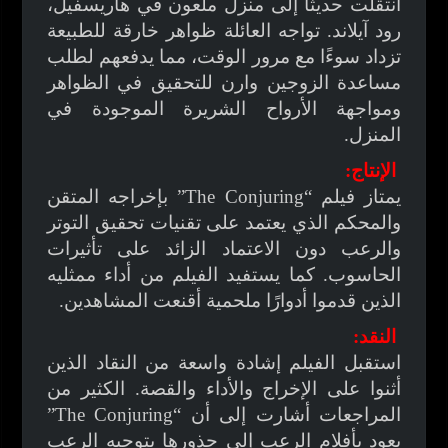
انتقلت حديثًا إلى منزل ملعون في هاريسفيل،
رود آيلاند. تواجه العائلة ظواهر خارقة للطبيعة
تزداد سوءًا مع مرور الوقت، مما يدفعهم لطلب
مساعدة الزوجين وارن للتحقيق في الظواهر
ومواجهة الأرواح الشريرة الموجودة في
المنزل.
الإنتاج:
يمتاز فيلم “The Conjuring” بإخراجه المتقن
والمحكم الذي يعتمد على تقنيات تحقيق التوتر
والرعب دون الاعتماد الزائد على تأثيرات
الحاسوب. كما يستفيد الفيلم من أداء ممثليه
الذين قدموا أدوارًا ملحمية أقنعت المشاهدين.
النقد:
استقبل الفيلم إشادة واسعة من النقاد الذين
أثنوا على الإخراج والأداء والقصة. الكثير من
المراجعات أشارت إلى أن “The Conjuring”
يعود بأفلام الرعب إلى جذورها بتوجيه الرعب