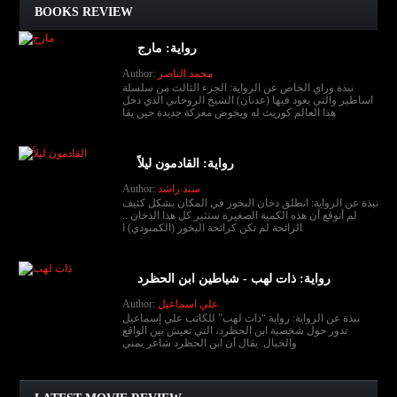
BOOKS REVIEW
رواية: مارج
محمد الناصر
Author:
نبذة وراي الخاص عن الرواية: الجزء الثالث من سلسلة
اساطير والتي يعود فيها (عدنان) الشيخ الروحاني الذي دخل
هذا العالم كوريث له ويخوض معركة جديدة حين يقا
رواية: القادمون ليلاً
سند راشد
Author:
نبذة عن الرواية: انطلق دخان البخور في المكان بشكل كثيف
لم أتوقع أن هذه الكمية الصغيرة ستثير كل هذا الدخان ..
الرائحة لم تكن كرائحة البخور (الكمبودي) ا
رواية: ذات لهب - شياطين ابن الحظرد
علي اسماعيل
Author:
نبذة عن الرواية: رواية “ذات لهب” للكاتب علي إسماعيل
تدور حول شخصية ابن الحظرد، التي تعيش بين الواقع
والخيال. يقال أن ابن الحظرد شاعر يمني